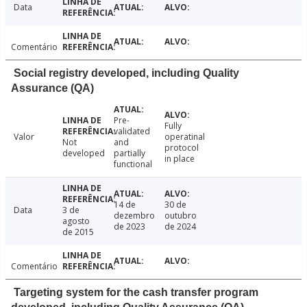
Data
Comentário
Social registry developed, including Quality
Assurance (QA)
Pre-
Fully
validated
Valor
operatinal
Not
and
protocol
developed
partially
in place
functional
14 de
30 de
Data
3 de
dezembro
outubro
agosto
de 2023
de 2024
de 2015
Comentário
Targeting system for the cash transfer program