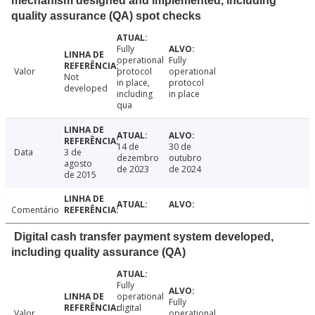
mechanism designed and implemented, including
quality assurance (QA) spot checks
Fully
operational
Fully
Valor
protocol
operational
Not
in place,
protocol
developed
including
in place
qua
14 de
30 de
Data
3 de
dezembro
outubro
agosto
de 2023
de 2024
de 2015
Comentário
Digital cash transfer payment system developed,
including quality assurance (QA)
Fully
operational
Fully
digital
Valor
operational