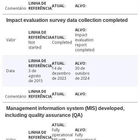
Comentário
Impact evaluation survey data collection completed
Impact
Valor
evaluation
Not
Completed
report
started
completed
14 de
30 de
Data
3 de
dezembro
outubro
agosto
de 2023
de 2024
de 2015
Comentário
Management information system (MIS) developed,
including quality assurance (QA)
Fully
operational
Fully
Valor
MIS with
operational