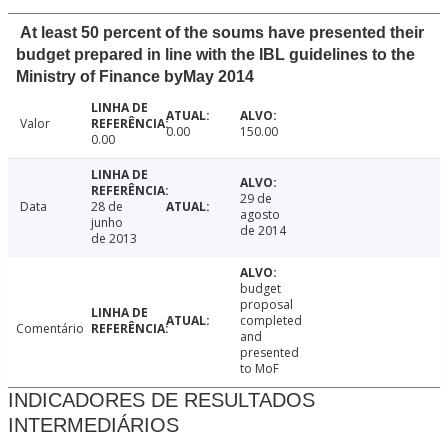
At least 50 percent of the soums have presented their
budget prepared in line with the IBL guidelines to the
Ministry of Finance byMay 2014
Valor
0.00
150.00
0.00
29 de
Data
28 de
agosto
junho
de 2014
de 2013
budget
proposal
completed
Comentário
and
presented
to MoF
INDICADORES DE RESULTADOS
INTERMEDIÁRIOS