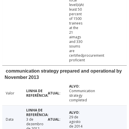
local
level(ii)At
least 50
percent
of 1500
trainees
at the
21
aimags
and 330
soums
are
certifiedprocurement
proficient
communication strategy prepared and operational by
November 2013
Communication
Valor
strategy
completed
29 de
Data
3 de
agosto
dezembro
de 2014
de 2012