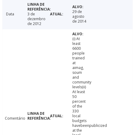
29 de
Data
3 de
agosto
dezembro
de 2014
de 2012
(i) At
least
6600
people
trained
at
aimag,
soum
and
community
levels(ii)
At least
50
percent
of the
330
local
Comentário
budgets
havebeenpublicized
at the