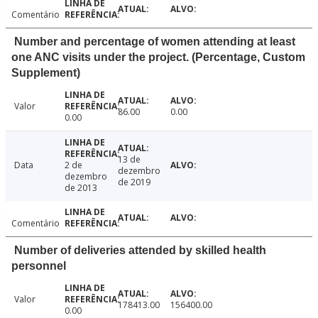
Comentário
Number and percentage of women attending at least
one ANC visits under the project. (Percentage, Custom
Supplement)
Valor
86.00
0.00
0.00
13 de
Data
2 de
dezembro
dezembro
de 2019
de 2013
Comentário
Number of deliveries attended by skilled health
personnel
Valor
178413.00
156400.00
0.00