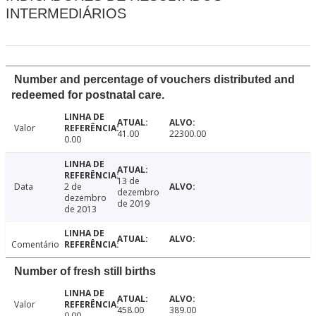
INTERMEDIÁRIOS
Number and percentage of vouchers distributed and
redeemed for postnatal care.
Valor
41.00
22300.00
0.00
13 de
Data
2 de
dezembro
dezembro
de 2019
de 2013
Comentário
Number of fresh still births
Valor
458.00
389.00
0.00