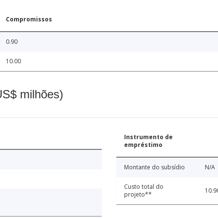
Compromissos
0.90
10.00
(US$ milhões)
Instrumento de
empréstimo
Montante do subsídio
N/A
Custo total do
10.9
projeto**