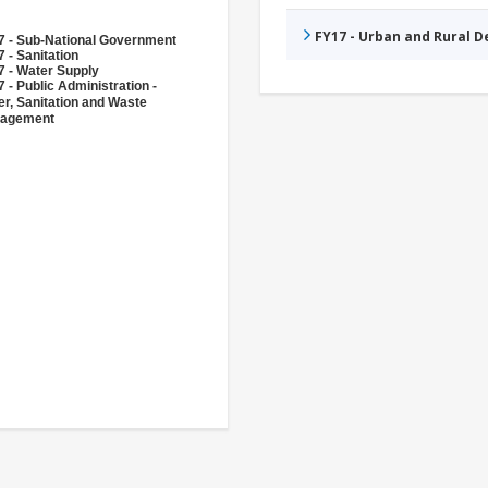
FY17 - Urban and Rural 
7 - Sub-National Government
 - Sanitation
7 - Water Supply
 - Public Administration -
r, Sanitation and Waste
agement