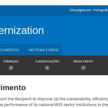
Esta página em:
Português
nization
CUMENTOS
NOTÍCIAS E MÍDIA
FINANÇAS
CLASSIFICAÇÕES
RESULTADOS
vimento
t the Recipient to improve: (a) the sustainability, efficiency,
 the performance of its national WSS sector institutions in the