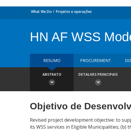
What We Do
Projetos e operações
HN AF WSS Moder
RESUMO
PROCUREMENT
DO
ABSTRATO
DETALHES PRINCIPAIS
Objetivo de Desenvol
Revised project development objective: to suppor
its WSS services in Eligible Municipalities; (b)