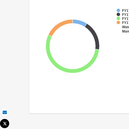
FY1
FY17
FY1
FY17
Wate
Man
Email
Tweet
Imprimir