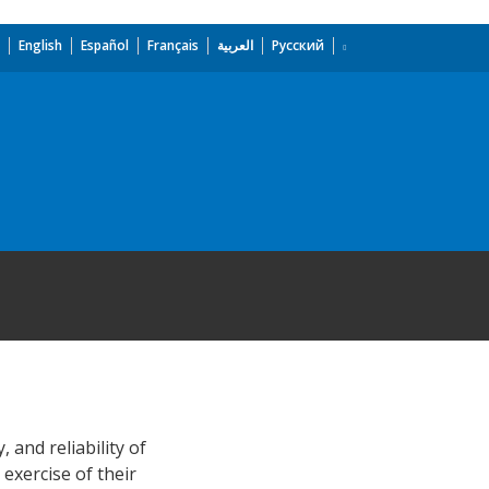
English
Español
Français
العربية
Русский
 and reliability of
 exercise of their