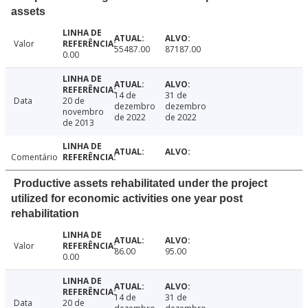
assets
Valor
55487.00
87187.00
0.00
14 de
31 de
Data
20 de
dezembro
dezembro
novembro
de 2022
de 2022
de 2013
Comentário
Productive assets rehabilitated under the project
utilized for economic activities one year post
rehabilitation
Valor
86.00
95.00
0.00
14 de
31 de
Data
20 de