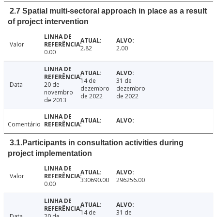
2.7 Spatial multi-sectoral approach in place as a result
of project intervention
Valor
2.82
2.00
0.00
14 de
31 de
Data
20 de
dezembro
dezembro
novembro
de 2022
de 2022
de 2013
Comentário
3.1.Participants in consultation activities during
project implementation
Valor
330690.00
296256.00
0.00
14 de
31 de
Data
20 de