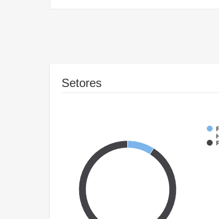
Setores
F
F