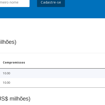
Cadastre-se
ilhões)
Compromissos
10.00
10.00
(US$ milhões)