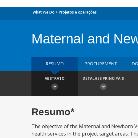
What We Do
Projetos e operações
Maternal and New
RESUMO
PROCUREMENT
DO
ABSTRATO
DETALHES PRINCIPAIS
Resumo*
The objective of the Maternal and Newborn Vo
health services in the project target areas. 