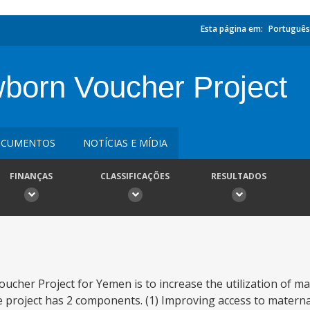
Esta página em:
Português
born Voucher Project
CUMENTOS
NOTÍCIAS E MÍDIA
FINANÇAS
CLASSIFICAÇÕES
RESULTADOS
ucher Project for Yemen is to increase the utilization of 
The project has 2 components. (1) Improving access to mater