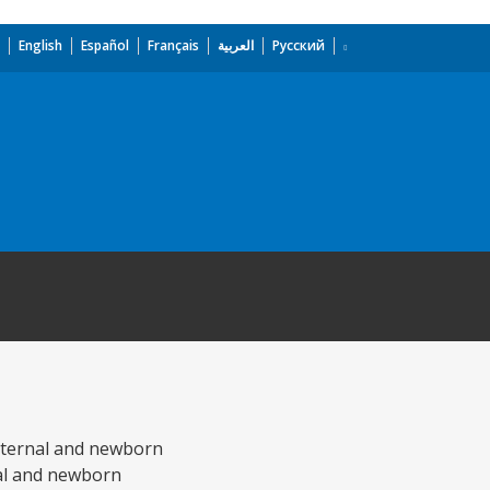
English
Español
Français
العربية
Русский
maternal and newborn
nal and newborn