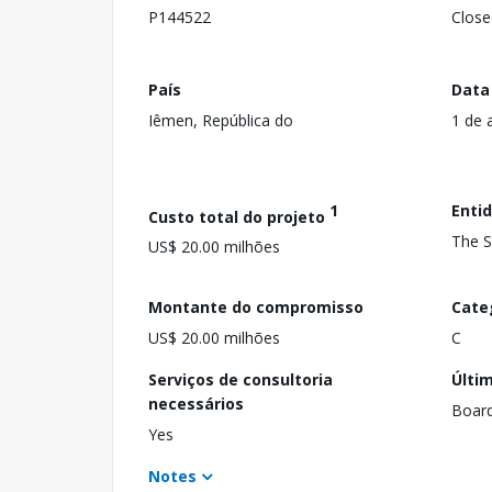
P144522
Close
País
Data
Iêmen, República do
1 de 
1
Enti
Custo total do projeto
The S
US$ 20.00 milhões
Montante do compromisso
Cate
US$ 20.00 milhões
C
Serviços de consultoria
Últi
necessários
Boar
Yes
Notes