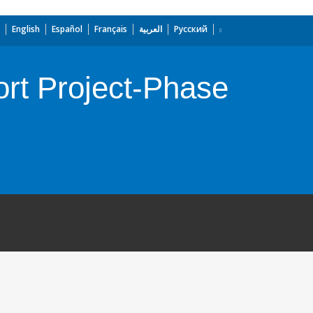
English
Español
Français
العربية
Русский
t Project-Phase