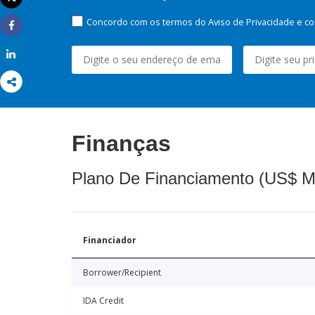
Imprimir
Concordo com os termos do Aviso de Privacidade e co
Share
Share
Finanças
Plano De Financiamento (US$ M
Financiador
Borrower/Recipient
IDA Credit