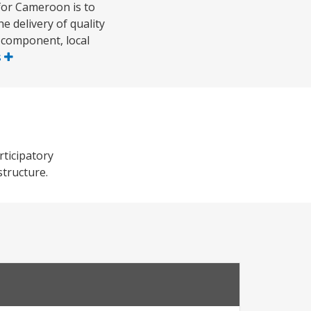
for Cameroon is to
 delivery of quality
 component, local
s
rticipatory
structure.