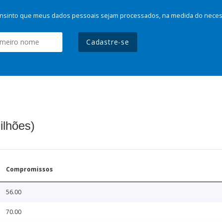
nsinto que meus dados pessoais sejam processados, na medida do necessá
Cadastre-se
ilhões)
Compromissos
56.00
70.00