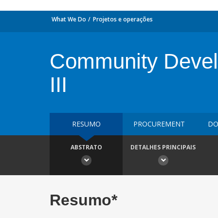
What We Do
Projetos e operações
Community Devel
III
RESUMO
PROCUREMENT
DO
ABSTRATO
DETALHES PRINCIPAIS
Resumo*