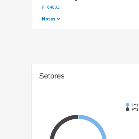
P164803
Notes
Setores
FY1
FY17