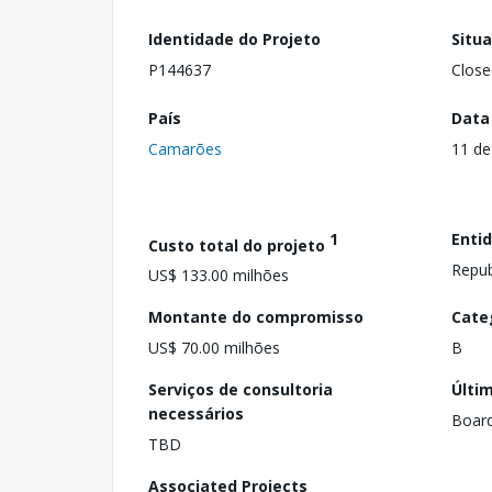
Identidade do Projeto
Situ
P144637
Close
País
Data
Camarões
11 de
1
Enti
Custo total do projeto
Repub
US$ 133.00 milhões
Montante do compromisso
Cate
US$ 70.00 milhões
B
Serviços de consultoria
Últi
necessários
Boar
TBD
Associated Projects