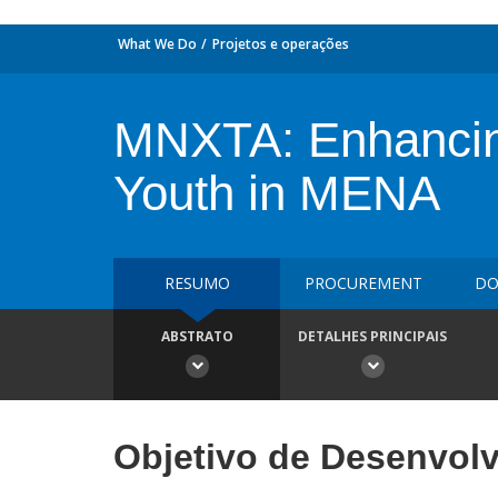
What We Do
Projetos e operações
MNXTA: Enhancin
Youth in MENA
RESUMO
PROCUREMENT
DO
ABSTRATO
DETALHES PRINCIPAIS
Objetivo de Desenvol