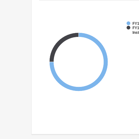
FY1
FY1
Inst