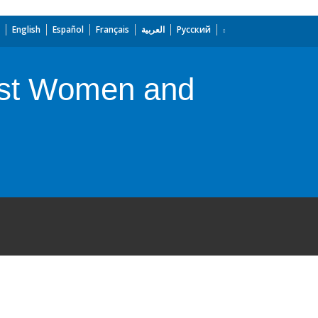
English
Español
Français
العربية
Русский
gst Women and