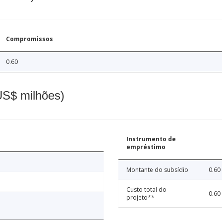
Compromissos
0.60
(US$ milhões)
Instrumento de
empréstimo
Montante do subsídio
0.60
Custo total do
0.60
projeto**