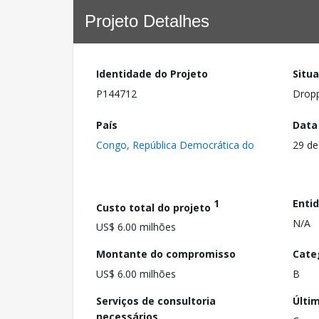
Projeto Detalhes
Identidade do Projeto
Situ
P144712
Drop
País
Data
Congo, República Democrática do
29 de
1
Enti
Custo total do projeto
N/A
US$ 6.00 milhões
Montante do compromisso
Cate
US$ 6.00 milhões
B
Serviços de consultoria
Últi
necessários