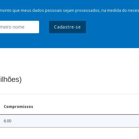
nsinto que meus dados pessoais sejam processados, na medida do necessá
Cadastre-se
ilhões)
Compromissos
6.00