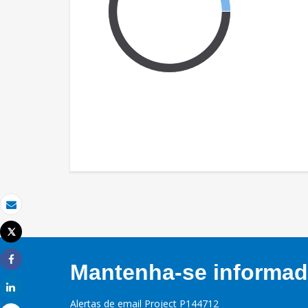
Email
Tweet
Imprimir
Mantenha-se informado
Share
Share
Alertas de email Project P144712