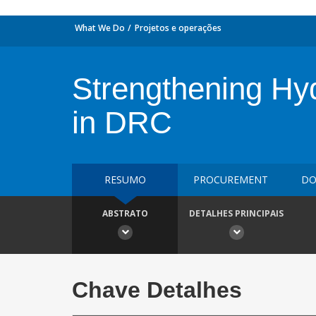
What We Do
Projetos e operações
Strengthening Hy
in DRC
RESUMO
PROCUREMENT
DO
ABSTRATO
DETALHES PRINCIPAIS
Chave Detalhes