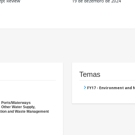
ept Review
19 de dezembro de 2024
Temas
FY17 - Environment and
- Ports/Waterways
- Other Water Supply,
ation and Waste Management