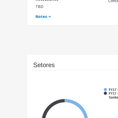
Conc
TBD
Notes
Setores
FY17 
FY17 
Sanit