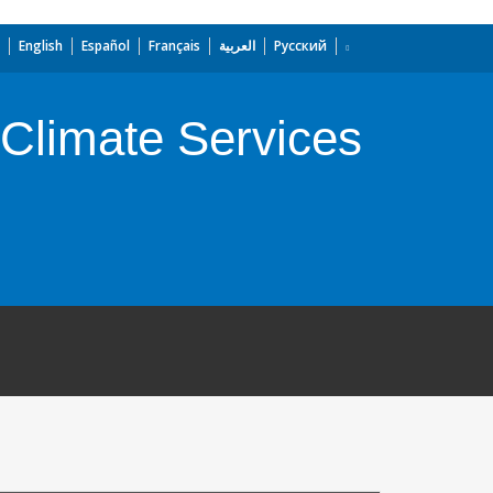
English
Español
Français
العربية
Русский
 Climate Services