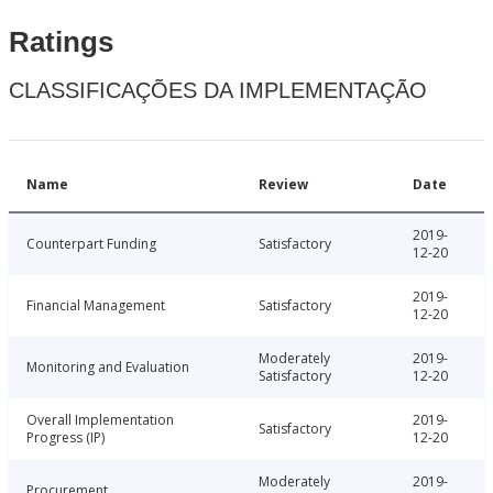
Ratings
CLASSIFICAÇÕES DA IMPLEMENTAÇÃO
Name
Review
Date
2019-
Counterpart Funding
Satisfactory
12-20
2019-
Financial Management
Satisfactory
12-20
Moderately
2019-
Monitoring and Evaluation
Satisfactory
12-20
Overall Implementation
2019-
Satisfactory
Progress (IP)
12-20
Moderately
2019-
Procurement