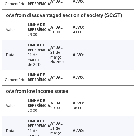
Comentário
o/w from disadvantaged section of society (SC/ST)
Valor
31.00
43.00
29.00
31 de
Data
31 de
março
março
de 2018
de 2012
Comentário
o/w from low income states
Valor
39.00
36.00
30.00
31 de
Data
31 de
março
março