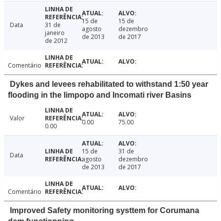
15 de
15 de
Data
31 de
agosto
dezembro
janeiro
de 2013
de 2017
de 2012
Comentário
Dykes and levees rehabilitated to withstand 1:50 year
flooding in the limpopo and Incomati river Basins
Valor
0.00
75.00
0.00
15 de
31 de
Data
agosto
dezembro
de 2013
de 2017
Comentário
Improved Safety monitoring systtem for Corumana