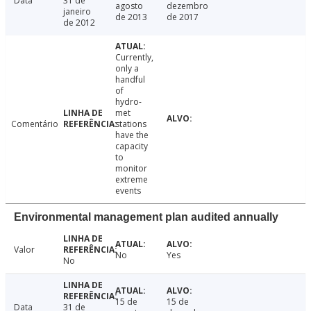
Data
31 de
agosto
dezembro
janeiro
de 2013
de 2017
de 2012
Currently,
only a
handful
of
hydro-
met
Comentário
stations
have the
capacity
to
monitor
extreme
events
Environmental management plan audited annually
Valor
No
Yes
No
15 de
15 de
Data
31 de