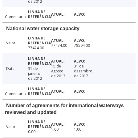
de 2012
Comentário
National water storage capacity
Valor
77474.00
78594.00
77474.00
15 de
31 de
Data
31 de
agosto
dezembro
janeiro
de 2013
de 2017
de 2012
Comentário
Number of agreements for international waterways
reviewed and updated
Valor
1.00
1.00
0.00