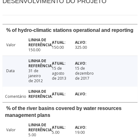
DESENVOLVIMENTO DO PROJETO
% of hydro-climatic stations operational and reporting
Valor
150.00
325.00
150.00
15 de
15 de
Data
31 de
agosto
dezembro
janeiro
de 2013
de 2017
de 2012
Comentário
% of the river basins covered by water resources
management plans
Valor
5.00
19.00
5.00