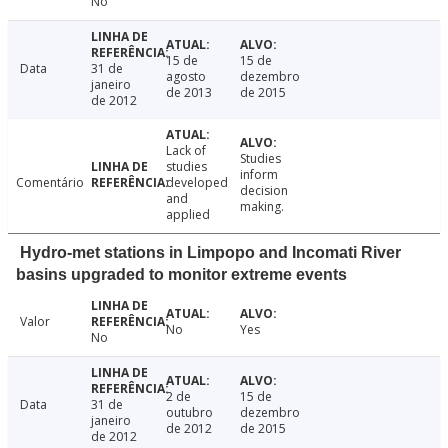
No
15 de
15 de
Data
31 de
agosto
dezembro
janeiro
de 2013
de 2015
de 2012
Lack of
Studies
studies
inform
Comentário
developed
decision
and
making.
applied
Hydro-met stations in Limpopo and Incomati River
basins upgraded to monitor extreme events
Valor
No
Yes
No
2 de
15 de
Data
31 de
outubro
dezembro
janeiro
de 2012
de 2015
de 2012