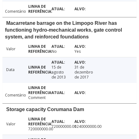
Comentário
Macarretane barrage on the Limpopo River has
functioning hydro-mechanical works, gate control
system, and reinforced foundations
Valor
No
Yes
15 de
31 de
Data
agosto
dezembro
de 2013
de 2017
Comentário
Comment
Storage capacity Corumana Dam
Valor
720000000.00
1240000000.00
720000000.00