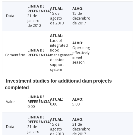
15 de
15 de
Data
31 de
agosto
dezembro
janeiro
de 2013
de 2017
de 2012
Lack of
integrated
Operating
flood
effectively
Comentário
management
in wet
decision
season
support
system
Investment studies for additional dam projects
completed
Valor
0.00
5.00
0.00
15 de
31 de
Data
31 de
agosto
dezembro
janeiro
de 2013
de 2017