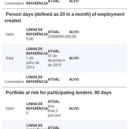
Comentário
Person days (defined as 20 in a month) of employment
created
Valor
23688000.00
0.00
0.00
31 de
Data
1 de
dezembro
julho de
de 2019
2014
Comentário
Portfolio at risk for participating lenders. 90 days
less
Valor
than 5
0
percent