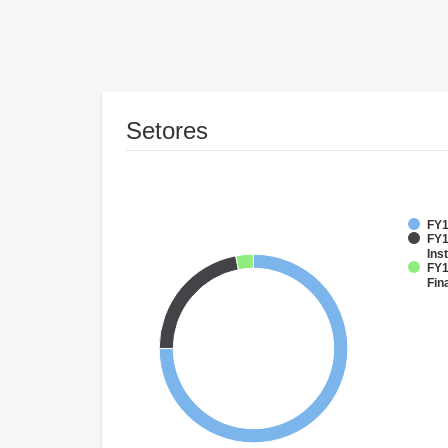
Setores
FY1
FY1
Inst
FY1
Fin