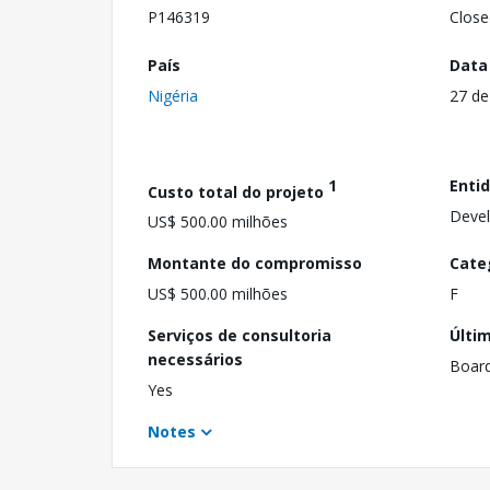
P146319
Close
País
Data
Nigéria
27 de
1
Enti
Custo total do projeto
Devel
US$ 500.00 milhões
Montante do compromisso
Cate
US$ 500.00 milhões
F
Serviços de consultoria
Últi
necessários
Boar
Yes
Notes