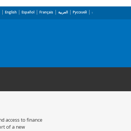
English
Español
Français
العربية
Русский
nd access to finance
ort of a new