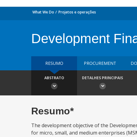
What We Do
Projetos e operações
Development Fina
RESUMO
PROCUREMENT
DO
ABSTRATO
DETALHES PRINCIPAIS
Resumo*
The development objective of the Development F
for micro, small, and medium enterprises (MSM