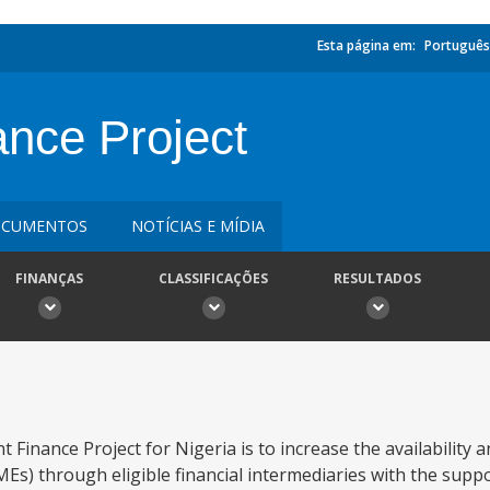
Esta página em:
Português
nce Project
CUMENTOS
NOTÍCIAS E MÍDIA
FINANÇAS
CLASSIFICAÇÕES
RESULTADOS
inance Project for Nigeria is to increase the availability a
Es) through eligible financial intermediaries with the supp