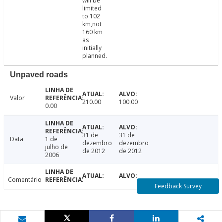
will be
limited
to 102
km,not
160 km
as
initially
planned.
Unpaved roads
Valor
210.00
100.00
0.00
31 de
31 de
Data
1 de
dezembro
dezembro
julho de
de 2012
de 2012
2006
Comentário
Feedback Survey