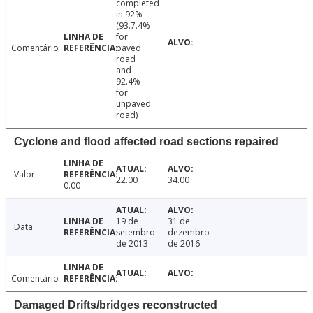
completed
in 92%
(93.7.4%
for
Comentário
paved
road
and
92.4%
for
unpaved
road)
Cyclone and flood affected road sections repaired
Valor
22.00
34.00
0.00
19 de
31 de
Data
setembro
dezembro
de 2013
de 2016
Comentário
Damaged Drifts/bridges reconstructed