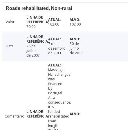
Roads rehabilitated, Non-rural
Valor
102.00
102.00
70.00
7 de
30 de
Data
28 de
dezembro
junho
junho
de 2011
de 2011
de 2007
Massinga-
Nchachengue
was
financed
by
Portugal.
As a
consequence,
IDA-
funded
Comentário
rehabilitated
road
length