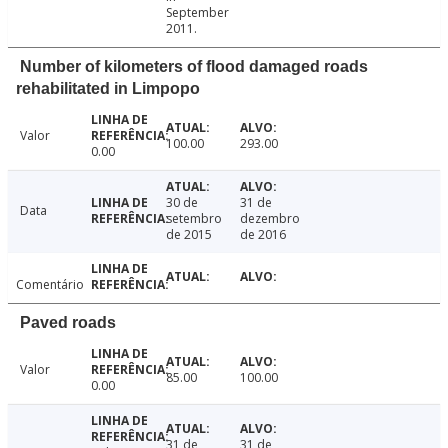
September
2011.
Number of kilometers of flood damaged roads
rehabilitated in Limpopo
Valor
100.00
293.00
0.00
30 de
31 de
Data
setembro
dezembro
de 2015
de 2016
Comentário
Paved roads
Valor
85.00
100.00
0.00
31 de
31 de