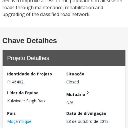
APL is to improve access of the population to all-season
roads through maintenance, rehabilitation and
upgrading of the classified road network.
Chave Detalhes
Projeto Detalhes
Identidade do Projeto
Situação
P146402
Closed
Líder da Equipe
2
Mutuário
Kulwinder Singh Rao
N/A
País
Data de divulgação
Moçambique
28 de outubro de 2013