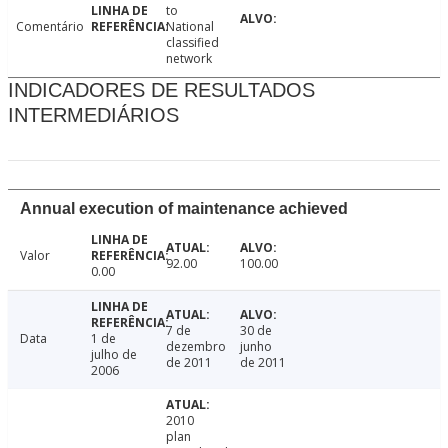
to
Comentário
National
classified
network
INDICADORES DE RESULTADOS
INTERMEDIÁRIOS
Annual execution of maintenance achieved
Valor
92.00
100.00
0.00
7 de
30 de
Data
1 de
dezembro
junho
julho de
de 2011
de 2011
2006
2010
plan