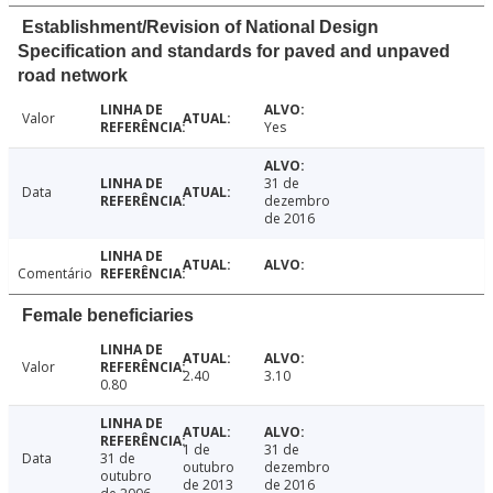
Establishment/Revision of National Design
Specification and standards for paved and unpaved
road network
Valor
Yes
31 de
Data
dezembro
de 2016
Comentário
Female beneficiaries
Valor
2.40
3.10
0.80
1 de
31 de
Data
31 de
outubro
dezembro
outubro
de 2013
de 2016