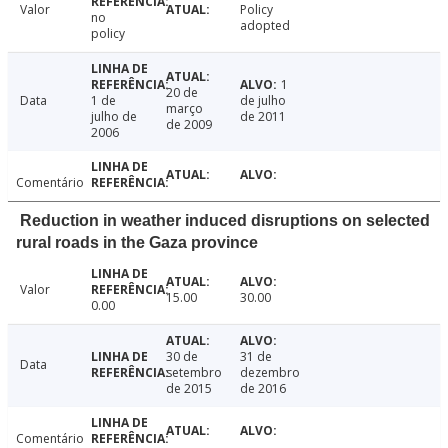
Valor
Policy
no
adopted
policy
1
20 de
Data
1 de
de julho
março
julho de
de 2011
de 2009
2006
Comentário
Reduction in weather induced disruptions on selected
rural roads in the Gaza province
Valor
15.00
30.00
0.00
30 de
31 de
Data
setembro
dezembro
de 2015
de 2016
Comentário