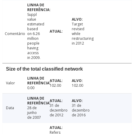
Suppl
value
estimated
Target
based
revised
Comentário
on 6.26
while
million
restructuring
people
in 2012
having
access
in 2009.
Size of the total classified network
Valor
102.00
102.00
0.00
31 de
31 de
Data
28 de
dezembro
dezembro
junho
de 2012
de 2016
de 2007
Refers