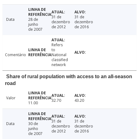
31 de
31 de
Data
28 de
dezembro
dezembro
junho
de 2012
de 2016
de 2007
Refers
to
Comentário
National
classified
network
Share of rural population with access to an all-season
road
Valor
32.70
43.20
11.00
31 de
31 de
Data
30 de
dezembro
dezembro
junho
de 2012
de 2016
de 2007