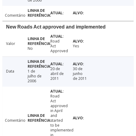
de 2006
Comentário
New Roads Act approved and implemented
Road
Valor
Act
Yes
No
Approved
20 de
30 de
Data
1 de
abril de
junho
julho de
2011
de 2011
2006
Road
Act
approved
in April
and
Comentário
started
to be
implemented
in