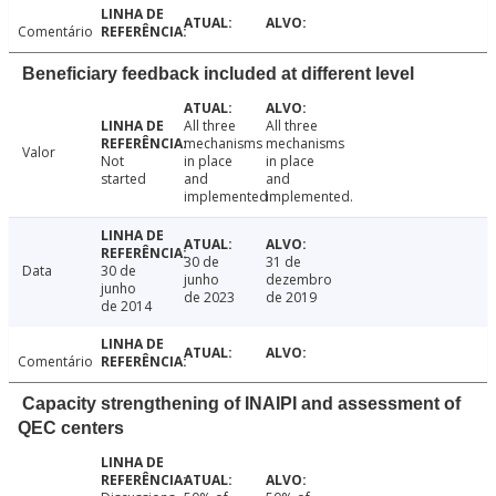
Comentário
Beneficiary feedback included at different level
All three
All three
mechanisms
mechanisms
Valor
Not
in place
in place
started
and
and
implemented
implemented.
30 de
31 de
Data
30 de
junho
dezembro
junho
de 2023
de 2019
de 2014
Comentário
Capacity strengthening of INAIPI and assessment of
QEC centers