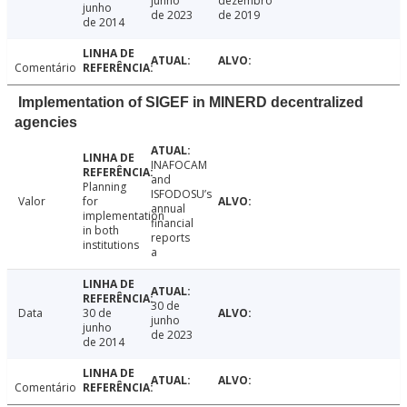
junho
dezembro
junho
de 2023
de 2019
de 2014
Comentário
Implementation of SIGEF in MINERD decentralized
agencies
INAFOCAM
and
Planning
ISFODOSU’s
Valor
for
annual
implementation
financial
in both
reports
institutions
a
30 de
Data
30 de
junho
junho
de 2023
de 2014
Comentário