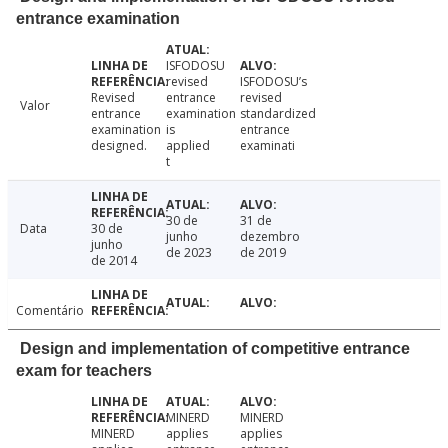
entrance examination
ISFODOSU
revised
ISFODOSU’s
Revised
entrance
revised
Valor
entrance
examination
standardized
examination
is
entrance
designed.
applied
examinati
t
30 de
31 de
Data
30 de
junho
dezembro
junho
de 2023
de 2019
de 2014
Comentário
Design and implementation of competitive entrance
exam for teachers
MINERD
MINERD
MINERD
applies
applies