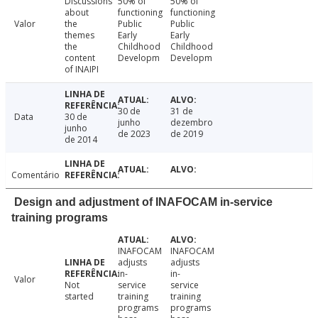
Discussions
50% of
50% of
about
functioning
functioning
Valor
the
Public
Public
themes
Early
Early
the
Childhood
Childhood
content
Developm
Developm
of INAIPI
30 de
31 de
Data
30 de
junho
dezembro
junho
de 2023
de 2019
de 2014
Comentário
Design and adjustment of INAFOCAM in-service
training programs
INAFOCAM
INAFOCAM
adjusts
adjusts
in-
in-
Valor
Not
service
service
started
training
training
programs
programs