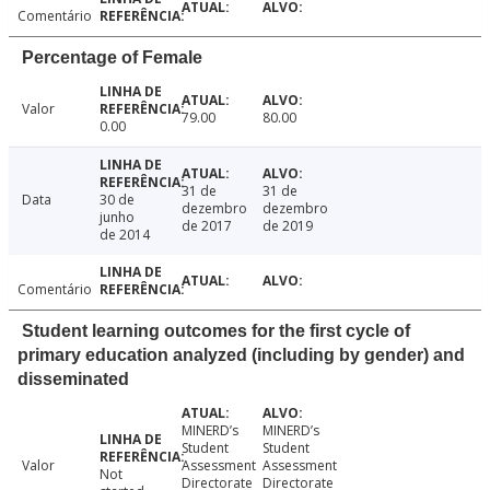
Comentário
Percentage of Female
Valor
79.00
80.00
0.00
31 de
31 de
Data
30 de
dezembro
dezembro
junho
de 2017
de 2019
de 2014
Comentário
Student learning outcomes for the first cycle of
primary education analyzed (including by gender) and
disseminated
MINERD’s
MINERD’s
Student
Student
Valor
Assessment
Assessment
Not
Directorate
Directorate