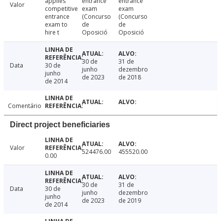
applies
entrance
entrance
Valor
competitive
exam
exam
entrance
(Concurso
(Concurso
exam to
de
de
hire t
Oposició
Oposició
30 de
31 de
Data
30 de
junho
dezembro
junho
de 2023
de 2018
de 2014
Comentário
Direct project beneficiaries
Valor
524476.00
455520.00
0.00
30 de
31 de
Data
30 de
junho
dezembro
junho
de 2023
de 2019
de 2014