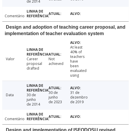
de 2014
Comentário
Design and adoption of teaching career proposal, and
implementation of teacher evaluation system
At least
40% of
teachers
Valor
Career
Not
have
proposal
achieved
been
drafted
evaluated
using
30 de
31 de
Data
30 de
junho
dezembro
junho
de 2023
de 2019
de 2014
Comentário
Design and implementation of ISFODOSU revised