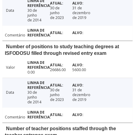
30 de
31 de
Data
30 de
junho
dezembro
junho
de 2023
de 2019
de 2014
Comentário
Number of positions to study teaching degrees at
ISFODOSU filled through revised entry exam
Valor
26686.00
5600.00
0.00
30 de
31 de
Data
30 de
junho
dezembro
junho
de 2023
de 2019
de 2014
Comentário
Number of teacher positions staffed through the