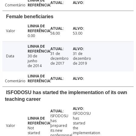
Comentário
Female beneficiaries
Valor
58.00
53.00
0.00
31 de
31 de
Data
30 de
dezembro
dezembro
junho
de 2017
de 2019
de 2014
Comentário
ISFODOSU has started the implementation of its own
teaching career
ISFODOSU
ISFODOSU
has
has
started
Valor
prepared
Not
the
its new
started
implementation
professional