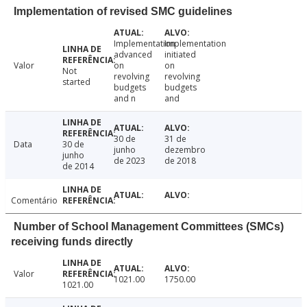
Implementation of revised SMC guidelines
Implementation
Implementation
advanced
initiated
Valor
on
on
Not
revolving
revolving
started
budgets
budgets
and n
and
30 de
31 de
Data
30 de
junho
dezembro
junho
de 2023
de 2018
de 2014
Comentário
Number of School Management Committees (SMCs)
receiving funds directly
Valor
1021.00
1750.00
1021.00