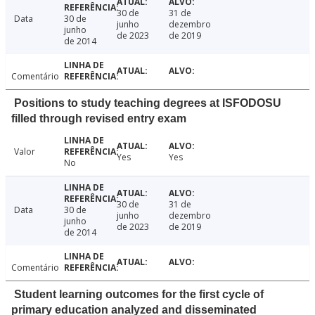
30 de
31 de
Data
30 de
junho
dezembro
junho
de 2023
de 2019
de 2014
Comentário
Positions to study teaching degrees at ISFODOSU
filled through revised entry exam
Valor
Yes
Yes
No
30 de
31 de
Data
30 de
junho
dezembro
junho
de 2023
de 2019
de 2014
Comentário
Student learning outcomes for the first cycle of
primary education analyzed and disseminated