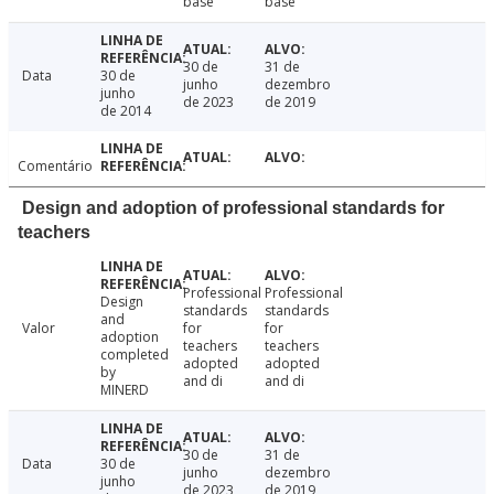
base
base
30 de
31 de
Data
30 de
junho
dezembro
junho
de 2023
de 2019
de 2014
Comentário
Design and adoption of professional standards for
teachers
Professional
Professional
Design
standards
standards
and
Valor
for
for
adoption
teachers
teachers
completed
adopted
adopted
by
and di
and di
MINERD
30 de
31 de
Data
30 de
junho
dezembro
junho
de 2023
de 2019