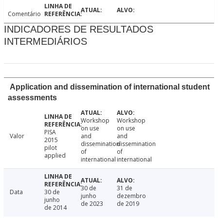
Comentário
INDICADORES DE RESULTADOS
INTERMEDIÁRIOS
Application and dissemination of international student
assessments
Workshop
Workshop
on use
on use
PISA
Valor
and
and
2015
dissemination
dissemination
pilot
of
of
applied
international
international
30 de
31 de
Data
30 de
junho
dezembro
junho
de 2023
de 2019
de 2014