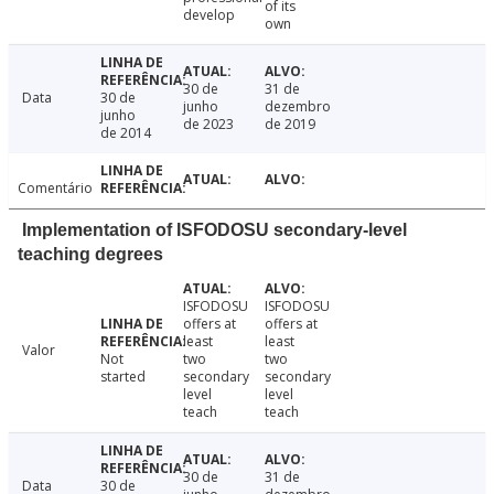
of its
develop
own
30 de
31 de
Data
30 de
junho
dezembro
junho
de 2023
de 2019
de 2014
Comentário
Implementation of ISFODOSU secondary-level
teaching degrees
ISFODOSU
ISFODOSU
offers at
offers at
least
least
Valor
Not
two
two
started
secondary
secondary
level
level
teach
teach
30 de
31 de
Data
30 de