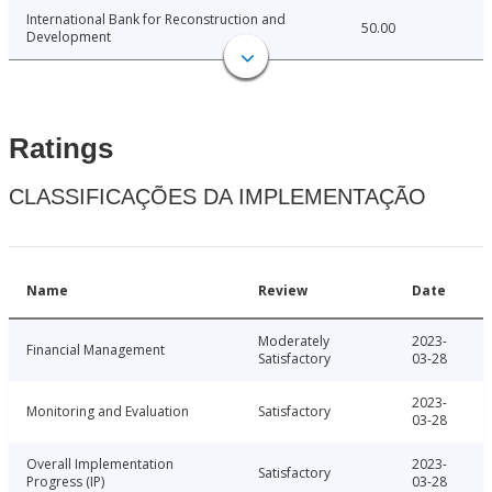
International Bank for Reconstruction and
50.00
Development
Ratings
CLASSIFICAÇÕES DA IMPLEMENTAÇÃO
Name
Review
Date
Moderately
2023-
Financial Management
Satisfactory
03-28
2023-
Monitoring and Evaluation
Satisfactory
03-28
Overall Implementation
2023-
Satisfactory
Progress (IP)
03-28