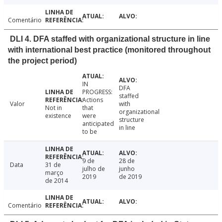
Comentário
DLI 4. DFA staffed with organizational structure in line
with international best practice (monitored throughout
the project period)
IN
DFA
PROGRESS:
staffed
Actions
Valor
with
Not in
that
organizational
existence
were
structure
anticipated
in line
to be
9 de
28 de
Data
31 de
julho de
junho
março
2019
de 2019
de 2014
Comentário