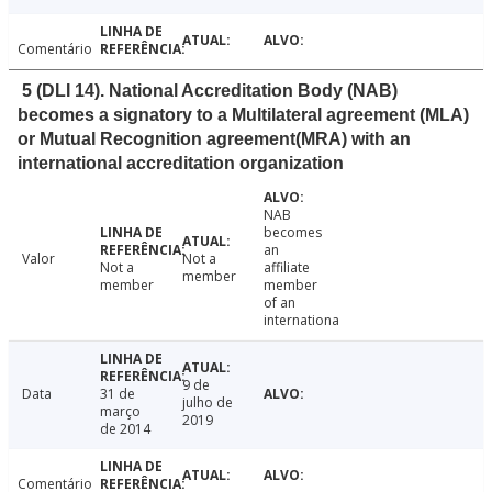
Comentário
5 (DLI 14). National Accreditation Body (NAB)
becomes a signatory to a Multilateral agreement (MLA)
or Mutual Recognition agreement(MRA) with an
international accreditation organization
NAB
becomes
an
Valor
Not a
Not a
affiliate
member
member
member
of an
internationa
9 de
Data
31 de
julho de
março
2019
de 2014
Comentário