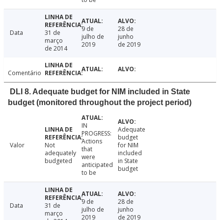
9 de
28 de
Data
31 de
julho de
junho
março
2019
de 2019
de 2014
Comentário
DLI 8. Adequate budget for NIM included in State
budget (monitored throughout the project period)
IN
Adequate
PROGRESS:
budget
Actions
Valor
Not
for NIM
that
adequately
included
were
budgeted
in State
anticipated
budget
to be
9 de
28 de
Data
31 de
julho de
junho
março
2019
de 2019