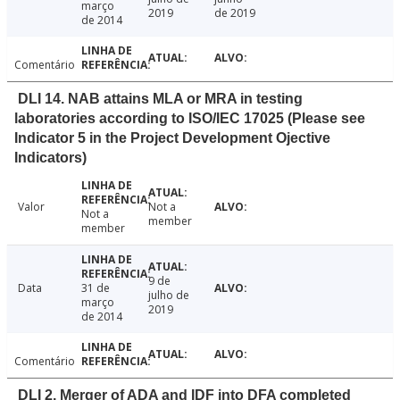
março
2019
de 2019
de 2014
Comentário
DLI 14. NAB attains MLA or MRA in testing
laboratories according to ISO/IEC 17025 (Please see
Indicator 5 in the Project Development Ojective
Indicators)
Valor
Not a
Not a
member
member
9 de
Data
31 de
julho de
março
2019
de 2014
Comentário
DLI 2. Merger of ADA and IDF into DFA completed