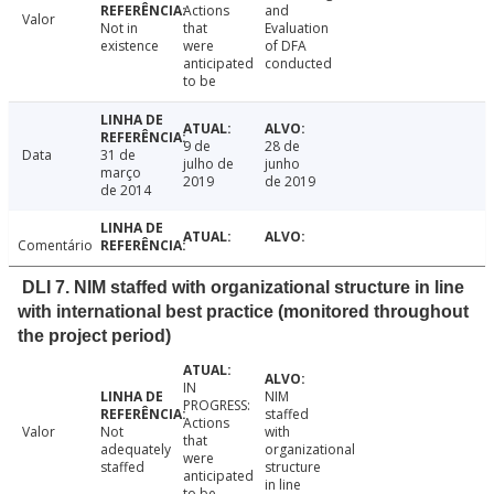
Actions
and
Valor
Not in
that
Evaluation
existence
were
of DFA
anticipated
conducted
to be
9 de
28 de
Data
31 de
julho de
junho
março
2019
de 2019
de 2014
Comentário
DLI 7. NIM staffed with organizational structure in line
with international best practice (monitored throughout
the project period)
IN
NIM
PROGRESS:
staffed
Actions
Valor
Not
with
that
adequately
organizational
were
staffed
structure
anticipated
in line
to be