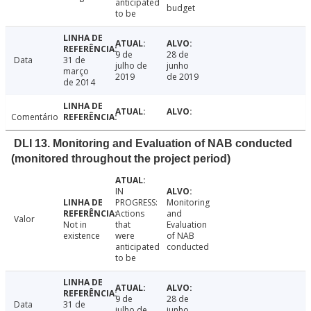
anticipated
budget
to be
9 de
28 de
Data
31 de
julho de
junho
março
2019
de 2019
de 2014
Comentário
DLI 13. Monitoring and Evaluation of NAB conducted
(monitored throughout the project period)
IN
PROGRESS:
Monitoring
Actions
and
Valor
Not in
that
Evaluation
existence
were
of NAB
anticipated
conducted
to be
9 de
28 de
Data
31 de
julho de
junho