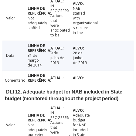
IN
NAB
PROGRESS:
staffed
Actions
Valor
Not
with
that
adequately
organizational
were
staffed
structure
anticipated
in line
to be
9 de
28 de
Data
31 de
julho de
junho
março
2019
de 2019
de 2014
Comentário
DLI 12. Adequate budget for NAB included in State
budget (monitored throughout the project period)
IN
Adequate
PROGRESS:
budget
Actions
Valor
Not
for NAB
that
adequately
included
were
budgeted
in State