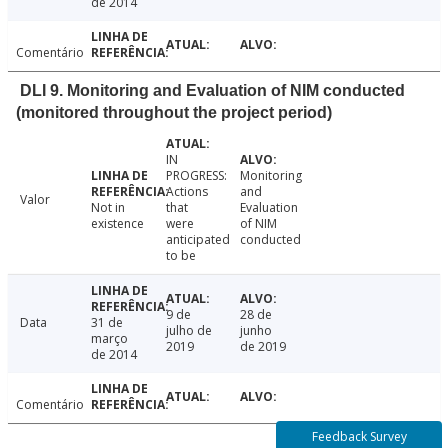
de 2014
Comentário
DLI 9. Monitoring and Evaluation of NIM conducted
(monitored throughout the project period)
IN
PROGRESS:
Monitoring
Actions
and
Valor
Not in
that
Evaluation
existence
were
of NIM
anticipated
conducted
to be
9 de
28 de
Data
31 de
julho de
junho
março
2019
de 2019
de 2014
Comentário
Feedback Survey