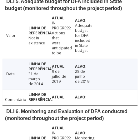
DLI 5. Adequate budget for DFA included in State
budget (monitored throughout the project period)
IN
Adequate
PROGRESS:
budget
Actions
Valor
for DFA
Not in
that
included
existence
were
in State
anticipated
budget
to be
9 de
28 de
Data
31 de
julho de
junho
março
2019
de 2019
de 2014
Comentário
DLI 6. Monitoring and Evaluation of DFA conducted
(monitored throughout the project period)
IN
PROGRESS:
Monitoring