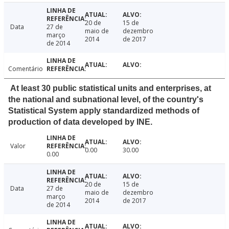
20 de
15 de
Data
27 de
maio de
dezembro
março
2014
de 2017
de 2014
Comentário
At least 30 public statistical units and enterprises, at
the national and subnational level, of the country's
Statistical System apply standardized methods of
production of data developed by INE.
Valor
0.00
30.00
0.00
20 de
15 de
Data
27 de
maio de
dezembro
março
2014
de 2017
de 2014