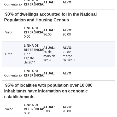
Comentário
90% of dwellings accounted for in the National
Population and Housing Census
Valor
96.00
90.00
0.00
20 de
29 de
Data
1 de
maio de
março
agosto
2014
de 2013
de 2011
Comentário
95% of localities with population over 10,000
inhabitants have information on economic
establishments.
Valor
0.00
95.00
0.00