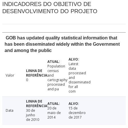
INDICADORES DO OBJETIVO DE
DESENVOLVIMENTO DO PROJETO
GOB has updated quality statistical information that
has been disseminated widely within the Government
and among the public
Latest
Population
data
census
processed
Valor
and
and
0
cartography
disseminated
processed
for all
and pa
com
20 de
15 de
Data
30 de
maio de
dezembro
junho
2014
de 2017
de 2010