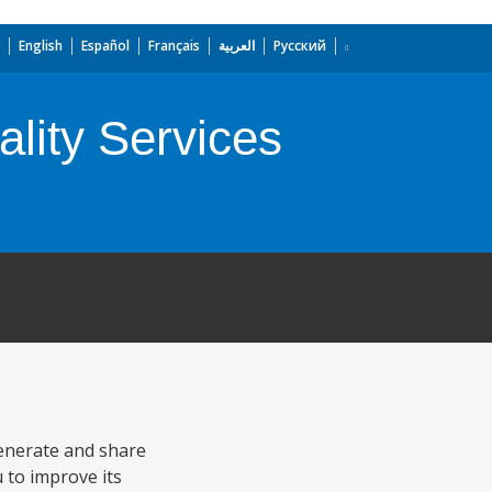
English
Español
Français
العربية
Русский
lity Services
generate and share
 to improve its