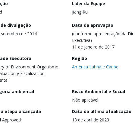
ação
Líder da Equipe
d
Jiang Ru
 de divulgação
Data da aprovação
 setembro de 2014
(conforme apresentação da Dire
Executiva)
11 de janeiro de 2017
dade Executora
Região
try of Environment,Organismo
América Latina e Caribe
aluacion y Fiscalizacion
ntal
goria ambiental
Risco Ambiental e Social
Não aplicável
ma etapa alcançada
Data da última atualização
d Approved
18 de abril de 2023