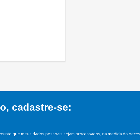
, cadastre-se:
nsinto que meus dados pessoais sejam processados, na medida do necessá