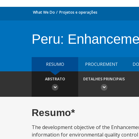
What We Do
Projetos e operações
Peru: Enhancemen
RESUMO
PROCUREMENT
DO
ABSTRATO
DETALHES PRINCIPAIS
Resumo*
The development objective of the Enhancement
information for environmental quality control