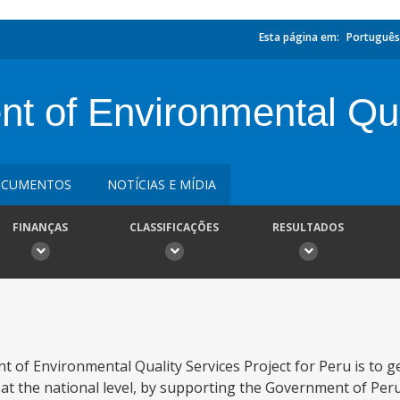
Esta página em:
Português
t of Environmental Qua
CUMENTOS
NOTÍCIAS E MÍDIA
FINANÇAS
CLASSIFICAÇÕES
RESULTADOS
 of Environmental Quality Services Project for Peru is to 
 at the national level, by supporting the Government of Peru