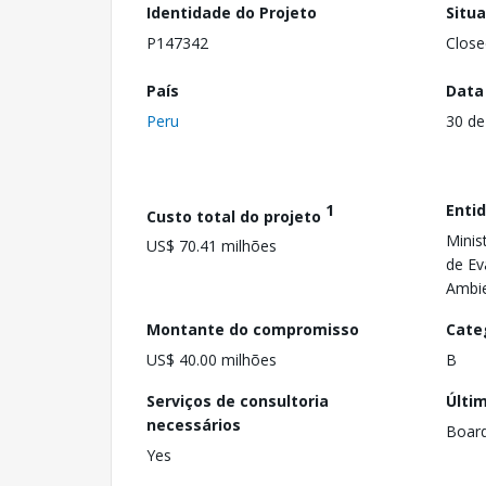
Identidade do Projeto
Situ
P147342
Close
País
Data
Peru
30 de
1
Enti
Custo total do projeto
Minis
US$ 70.41 milhões
de Ev
Ambie
Montante do compromisso
Cate
US$ 40.00 milhões
B
Serviços de consultoria
Últi
necessários
Boar
Yes