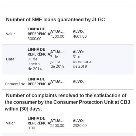
Number of SME loans guaranteed by JLGC
Valor
4500.00
4601.00
3000.00
3 de
31 de
Data
31 de
junho
dezembro
janeiro
de 2019
de 2019
de 2014
Comentário
Number of complaints resolved to the satisfaction of
the consumer by the Consumer Protection Unit at CBJ
within [30] days.
Valor
2500.00
2380.00
0.00