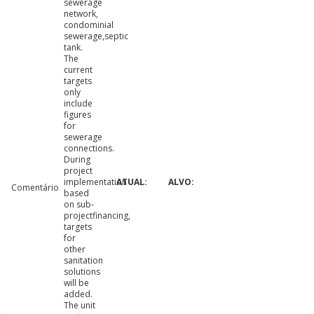
sewerage
network,
condominial
sewerage,septic
tank.
The
current
targets
only
include
figures
for
sewerage
connections.
During
project
implementation
Comentário
based
on sub-
projectfinancing,
targets
for
other
sanitation
solutions
will be
added.
The unit