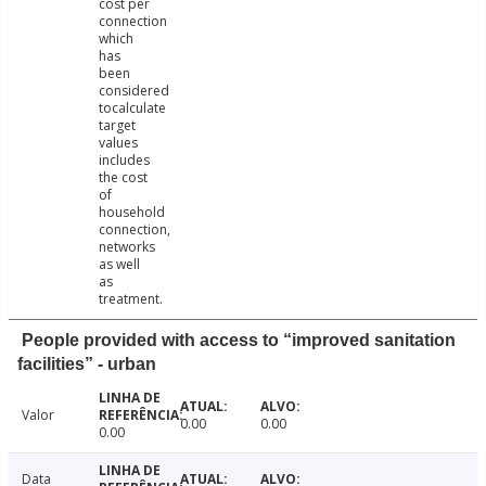
cost per
connection
which
has
been
considered
tocalculate
target
values
includes
the cost
of
household
connection,
networks
as well
as
treatment.
People provided with access to “improved sanitation
facilities” - urban
Valor
0.00
0.00
0.00
Data