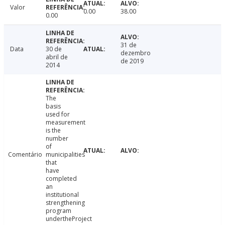
Valor
0.00
38.00
0.00
31 de
Data
30 de
dezembro
abril de
de 2019
2014
The
basis
used for
measurement
is the
number
of
Comentário
municipalities
that
have
completed
an
institutional
strengthening
program
undertheProject