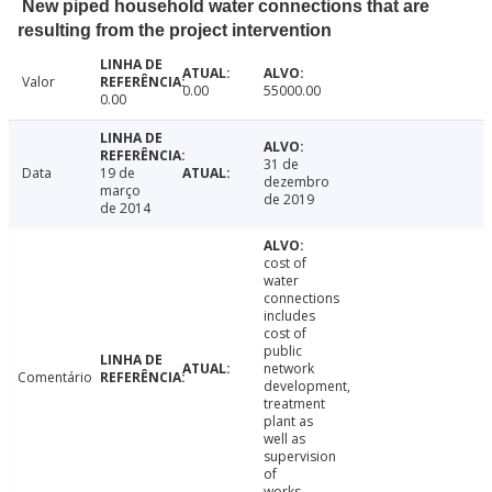
New piped household water connections that are
resulting from the project intervention
Valor
0.00
55000.00
0.00
31 de
Data
19 de
dezembro
março
de 2019
de 2014
cost of
water
connections
includes
cost of
public
network
Comentário
development,
treatment
plant as
well as
supervision
of
works