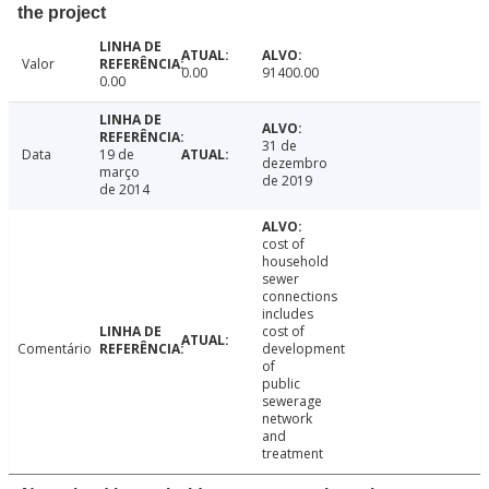
the project
Valor
0.00
91400.00
0.00
31 de
Data
19 de
dezembro
março
de 2019
de 2014
cost of
household
sewer
connections
includes
cost of
Comentário
development
of
public
sewerage
network
and
treatment