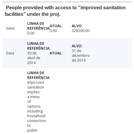
People provided with access to "improved sanitation
facilities” under the proj.
Valor
0.00
328300.00
0.00
31 de
Data
30 de
dezembro
abril de
de 2019
2014
Improved
sanitation
implies
a menu
of
options
including:
household
connection
to
public