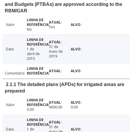
and Budgets (PTBAs) are approved according to the
RBM/GAR
Valor
Yes
No
31 de
Data
1 de
maio de
abril de
2019
2015
Comentário
2.1.1 The detailed plans (APDs) for irrigated areas are
prepared
Valor
4000.00
0.00
0.00
31 de
Data
1 de
maio de