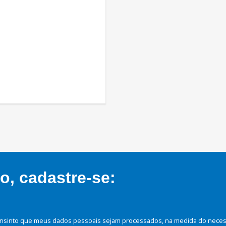
, cadastre-se:
nsinto que meus dados pessoais sejam processados, na medida do necessá