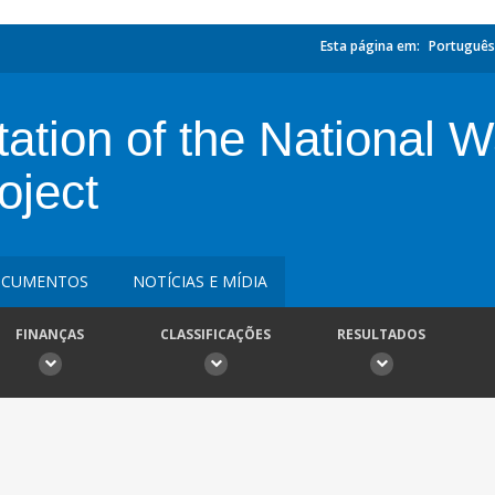
Esta página em:
Português
tion of the National W
ject
CUMENTOS
NOTÍCIAS E MÍDIA
FINANÇAS
CLASSIFICAÇÕES
RESULTADOS