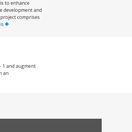
 is to enhance
the development and
 project comprises
is
y- 1 and augment
n an