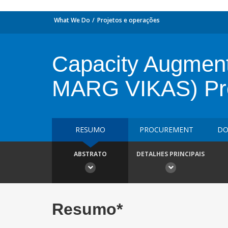
What We Do
Projetos e operações
Capacity Augmenta
MARG VIKAS) Pro
RESUMO
PROCUREMENT
DO
ABSTRATO
DETALHES PRINCIPAIS
Resumo*