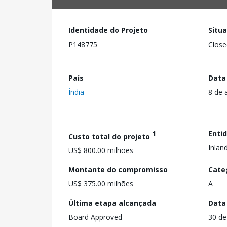
Identidade do Projeto
Situ
P148775
Close
País
Data
Índia
8 de 
1
Enti
Custo total do projeto
Inlan
US$ 800.00 milhões
Montante do compromisso
Cate
US$ 375.00 milhões
A
Última etapa alcançada
Data
Board Approved
30 de