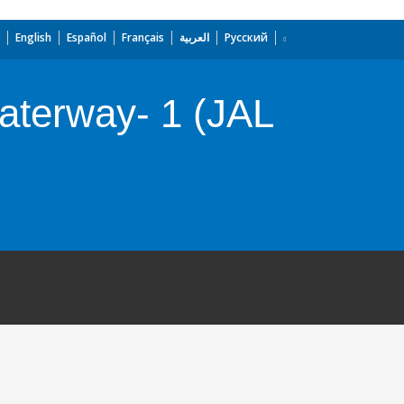
English
Español
Français
العربية
Русский
aterway- 1 (JAL