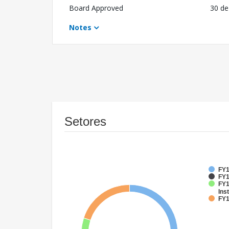
Board Approved
30 de
Notes
Setores
FY1
FY1
FY1
Inst
FY1