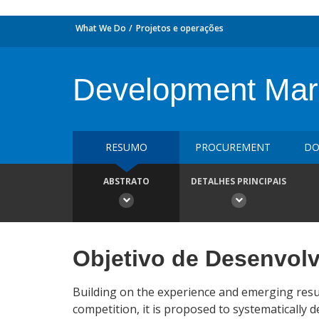
What We Do
Projetos e operações
Development Mar
RESUMO
PROCUREMENT
DO
ABSTRATO
DETALHES PRINCIPAIS
Objetivo de Desenvol
Building on the experience and emerging res
competition, it is proposed to systematicall