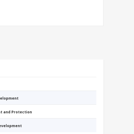
evelopment
nt and Protection
Development