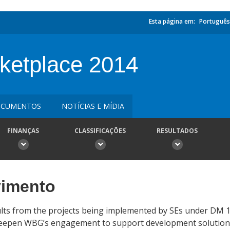
Esta página em:
Português
ketplace 2014
CUMENTOS
NOTÍCIAS E MÍDIA
FINANÇAS
CLASSIFICAÇÕES
RESULTADOS
vimento
ults from the projects being implemented by SEs under DM
y deepen WBG’s engagement to support development solutions