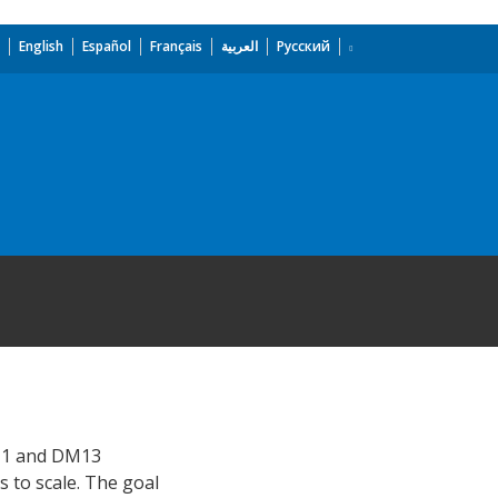
English
Español
Français
العربية
Русский
 11 and DM13
 to scale. The goal