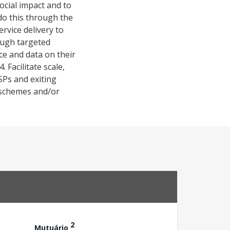
ocial impact and to
 do this through the
ervice delivery to
ough targeted
ce and data on their
 Facilitate scale,
SPs and exiting
t schemes and/or
2
Mutuário