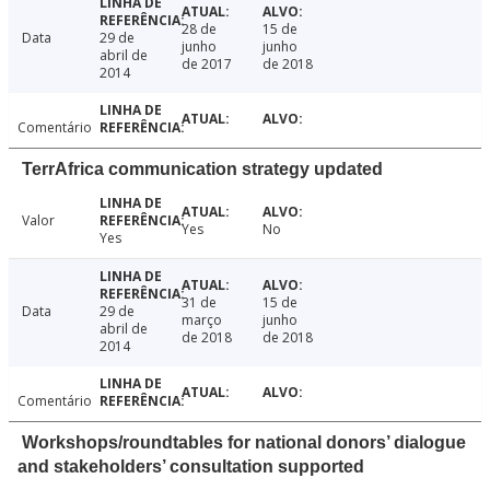
28 de
15 de
Data
29 de
junho
junho
abril de
de 2017
de 2018
2014
Comentário
TerrAfrica communication strategy updated
Valor
Yes
No
Yes
31 de
15 de
Data
29 de
março
junho
abril de
de 2018
de 2018
2014
Comentário
Workshops/roundtables for national donors’ dialogue
and stakeholders’ consultation supported