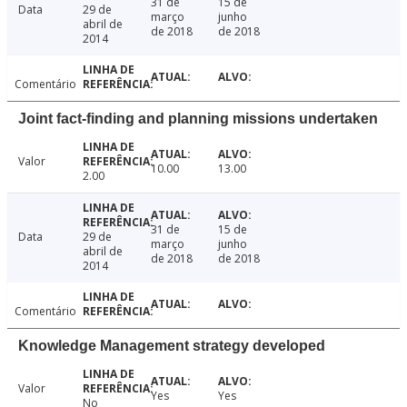
31 de
15 de
Data
29 de
março
junho
abril de
de 2018
de 2018
2014
Comentário
Joint fact-finding and planning missions undertaken
Valor
10.00
13.00
2.00
31 de
15 de
Data
29 de
março
junho
abril de
de 2018
de 2018
2014
Comentário
Knowledge Management strategy developed
Valor
Yes
Yes
No