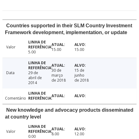
Countries supported in their SLM Country Investment
Framework development, implementation, or update
Valor
15.00
15.00
5.00
30 de
15 de
Data
29 de
março
junho
abril de
de 2018
de 2018
2014
Comentário
New knowledge and advocacy products disseminated
at country level
Valor
8.00
12.00
0.00