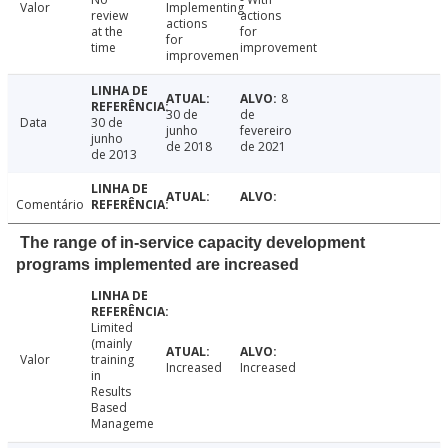
Valor
Implementing
review
actions
actions
at the
for
for
time
improvement
improvemen
8
30 de
de
Data
30 de
junho
fevereiro
junho
de 2018
de 2021
de 2013
Comentário
The range of in-service capacity development
programs implemented are increased
Limited
(mainly
Valor
training
Increased
Increased
in
Results
Based
Manageme