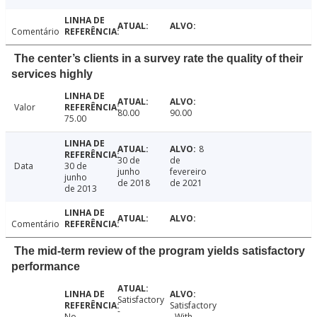
Comentário
The center’s clients in a survey rate the quality of their
services highly
Valor
80.00
90.00
75.00
8
30 de
de
Data
30 de
junho
fevereiro
junho
de 2018
de 2021
de 2013
Comentário
The mid-term review of the program yields satisfactory
performance
Satisfactory
Satisfactory
-
No
- With