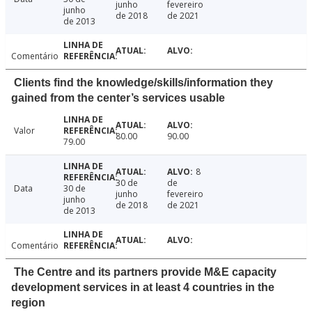
junho
fevereiro
junho
de 2018
de 2021
de 2013
Comentário
Clients find the knowledge/skills/information they
gained from the center’s services usable
Valor
80.00
90.00
79.00
8
30 de
de
Data
30 de
junho
fevereiro
junho
de 2018
de 2021
de 2013
Comentário
The Centre and its partners provide M&E capacity
development services in at least 4 countries in the
region