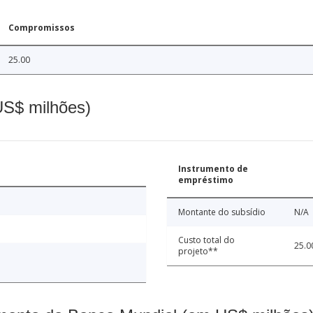
Compromissos
25.00
(US$ milhões)
Instrumento de
empréstimo
Montante do subsídio
N/A
Custo total do
25.0
projeto**