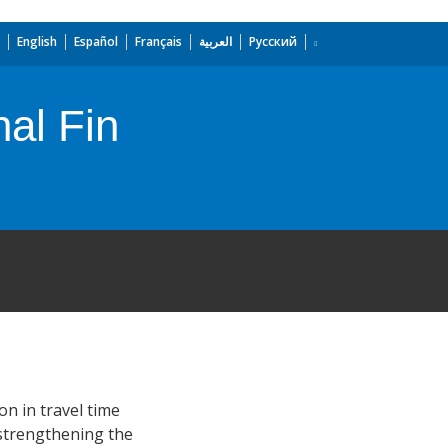
English
Español
Français
العربية
Русский
nal Fin
n in travel time
 strengthening the