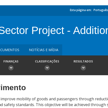
Esta página em:
Português
ector Project - Additio
CUMENTOS
NOTÍCIAS E MÍDIA
FINANÇAS
CLASSIFICAÇÕES
RESULTADOS
vimento
 improve mobility of goods and passengers through reductio
ad safety standards. This objective will be achieved through