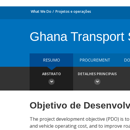
What We Do
Projetos e operações
Ghana Transport S
RESUMO
PROCUREMENT
DO
ABSTRATO
DETALHES PRINCIPAIS
Objetivo de Desenvol
The project development objective (PDO) is to
and vehicle operating cost, and to improve ro