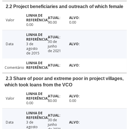
2.2 Project beneficiaries and outreach of which female
Valor
90.00
0.00
0.00
30 de
Data
3 de
junho
agosto
de 2021
de 2015
Comentário
2.3 Share of poor and extreme poor in project villages,
which took loans from the VCO
Valor
80.00
0.00
0.00
30 de
Data
3 de
junho
agosto