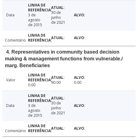
30 de
Data
3 de
junho
agosto
de 2021
de 2015
Comentário
4. Representatives in community based decision
making & management functions from vulnerable./
marg. Beneficiaries
Valor
90.00
0.00
0.00
30 de
Data
3 de
junho
agosto
de 2021
de 2015
Comentário