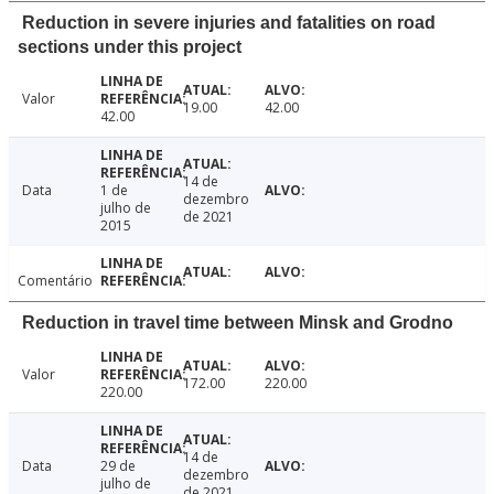
Reduction in severe injuries and fatalities on road
sections under this project
Valor
19.00
42.00
42.00
14 de
Data
1 de
dezembro
julho de
de 2021
2015
Comentário
Reduction in travel time between Minsk and Grodno
Valor
172.00
220.00
220.00
14 de
Data
29 de
dezembro
julho de
de 2021