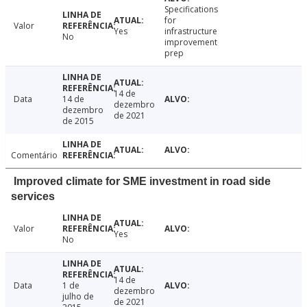
Specifications
for
Valor
Yes
infrastructure
No
improvement
prep
14 de
Data
14 de
dezembro
dezembro
de 2021
de 2015
Comentário
Improved climate for SME investment in road side
services
Valor
Yes
No
14 de
Data
1 de
dezembro
julho de
de 2021