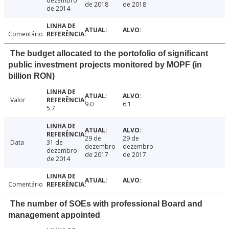
dezembro
de 2018
de 2018
de 2014
Comentário
The budget allocated to the portofolio of significant
public investment projects monitored by MOPF (in
billion RON)
Valor
9.0
6.1
5.7
29 de
29 de
Data
31 de
dezembro
dezembro
dezembro
de 2017
de 2017
de 2014
Comentário
The number of SOEs with professional Board and
management appointed