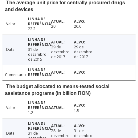
The average unit price for centrally procured drugs
and devices
Valor
20
20.0
22.2
29 de
29 de
Data
31 de
dezembro
dezembro
dezembro
de 2017
de 2017
de 2015
Comentário
The budget allocated to means-tested social
assistance programs (in billion RON)
Valor
1.8
1.2
28 de
31 de
Data
31 de
dezembro
dezembro