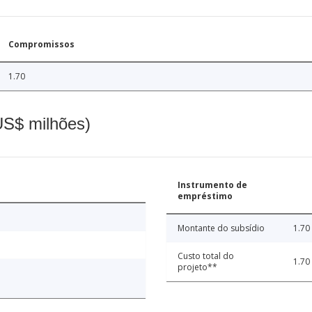
Compromissos
1.70
(US$ milhões)
Instrumento de
empréstimo
Montante do subsídio
1.70
Custo total do
1.70
projeto**