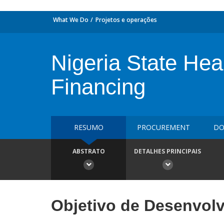
What We Do
Projetos e operações
Nigeria State Hea
Financing
RESUMO
PROCUREMENT
DO
ABSTRATO
DETALHES PRINCIPAIS
Objetivo de Desenvol