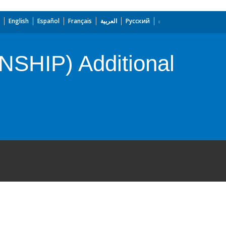
English
Español
Français
العربية
Русский
(NSHIP) Additional