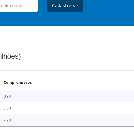
Cadastre-se
ilhões)
Compromissos
0.24
3.50
7.20