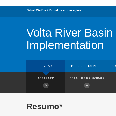
What We Do
Projetos e operações
Volta River Basin
Implementation
RESUMO
PROCUREMENT
DO
ABSTRATO
DETALHES PRINCIPAIS
Resumo*