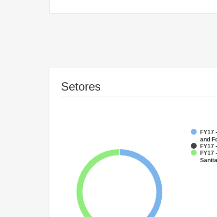
Setores
FY17 -
and F
FY17 -
FY17 
Sanit