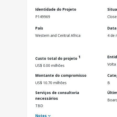
Identidade do Projeto
Situ
P149969
Close
País
Data
Western and Central Africa
4 de 
1
Enti
Custo total do projeto
Volta
US$ 0.00 milhões
Montante do compromisso
Cate
US$ 10.70 milhões
B
Serviços de consultoria
Últi
necessários
Boar
TBD
Notes