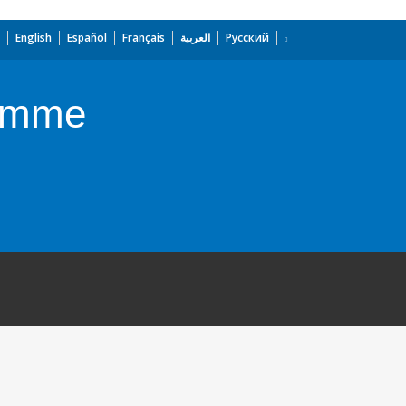
English
Español
Français
العربية
Русский
ramme