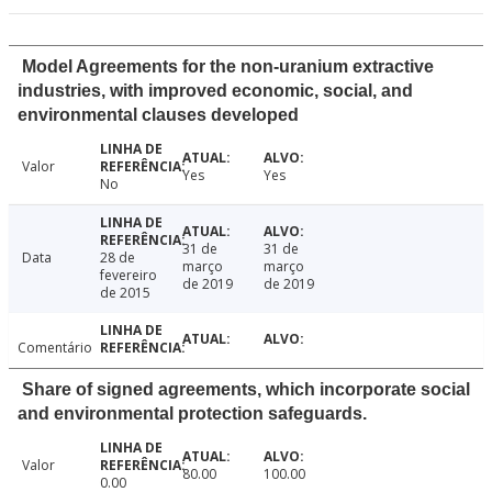
Model Agreements for the non-uranium extractive
industries, with improved economic, social, and
environmental clauses developed
Valor
Yes
Yes
No
31 de
31 de
Data
28 de
março
março
fevereiro
de 2019
de 2019
de 2015
Comentário
Share of signed agreements, which incorporate social
and environmental protection safeguards.
Valor
80.00
100.00
0.00