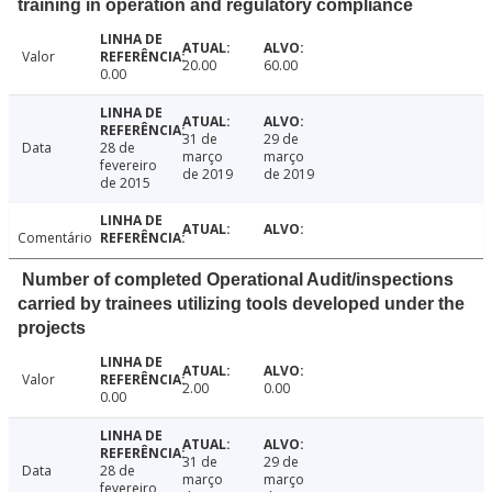
training in operation and regulatory compliance
Valor
20.00
60.00
0.00
31 de
29 de
Data
28 de
março
março
fevereiro
de 2019
de 2019
de 2015
Comentário
Number of completed Operational Audit/inspections
carried by trainees utilizing tools developed under the
projects
Valor
2.00
0.00
0.00
31 de
29 de
Data
28 de
março
março
fevereiro