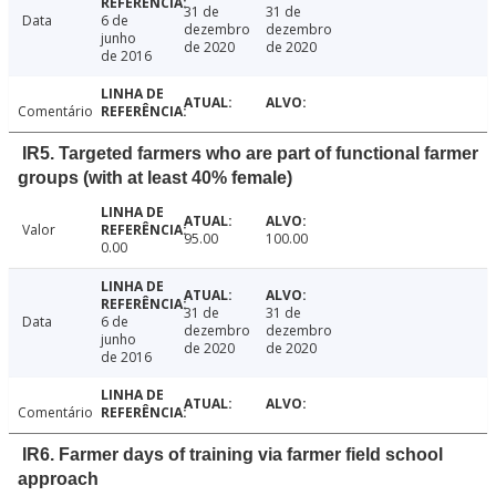
31 de
31 de
Data
6 de
dezembro
dezembro
junho
de 2020
de 2020
de 2016
Comentário
IR5. Targeted farmers who are part of functional farmer
groups (with at least 40% female)
Valor
95.00
100.00
0.00
31 de
31 de
Data
6 de
dezembro
dezembro
junho
de 2020
de 2020
de 2016
Comentário
IR6. Farmer days of training via farmer field school
approach