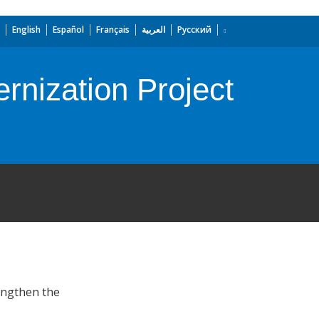
English
Español
Français
العربية
Русский
rnization Project
engthen the