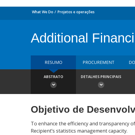
What We Do
Projetos e operações
Additional Financ
RESUMO
PROCUREMENT
DO
ABSTRATO
DETALHES PRINCIPAIS
Objetivo de Desenvol
To enhance the efficiency and transparency o
Recipient’s statistics management capacity.