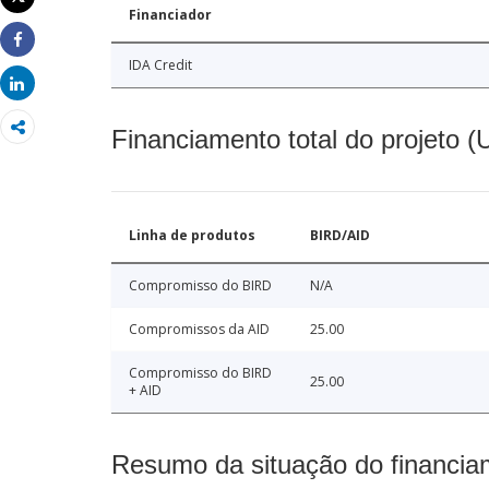
Imprimir
Financiador
Share
IDA Credit
Share
Financiamento total do projeto 
Linha de produtos
BIRD/AID
Compromisso do BIRD
N/A
Compromissos da AID
25.00
Compromisso do BIRD
25.00
+ AID
Resumo da situação do financia