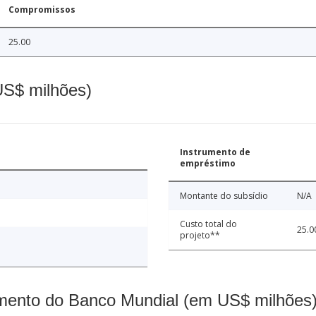
Compromissos
25.00
(US$ milhões)
Instrumento de
empréstimo
Montante do subsídio
N/A
Custo total do
25.0
projeto**
mento do Banco Mundial (em US$ milhões)