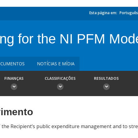
Esta página em:
Português
ing for the NI PFM Mode
CUMENTOS
NOTÍCIAS E MÍDIA
FINANÇAS
CLASSIFICAÇÕES
RESULTADOS
vimento
f the Recipient’s public expenditure management and to str