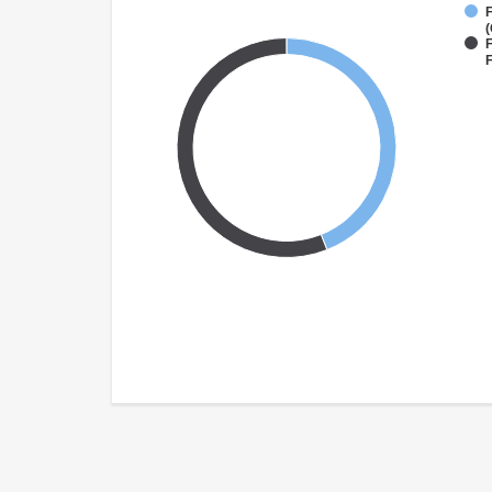
(
F
F