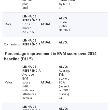
plan
by MoH
and
a
30 de
Data
17 de
junho
março
de 2021
de 2016
Comentário
Percentage improvement in EVM score over 2014
baseline (DLI 5)
Average
Average
EVM
EVM
score of
Valor
score
80%
64%,
(based
with two
on 2018
attributes
Survey)
achievi
wi