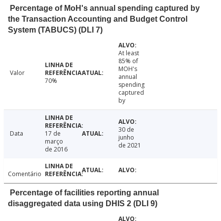
Percentage of MoH's annual spending captured by
the Transaction Accounting and Budget Control
System (TABUCS) (DLI 7)
At least
85% of
MOH's
Valor
annual
70%
spending
captured
by
30 de
Data
17 de
junho
março
de 2021
de 2016
Comentário
Percentage of facilities reporting annual
disaggregated data using DHIS 2 (DLI 9)