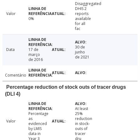
Disaggregated
DHIS 2
Valor
reports
0%
available
for all
fac
30 de
Data
17 de
junho
março
de 2021
de 2016
Comentário
Percentage reduction of stock outs of tracer drugs
(DLI 4)
At least
Percentage
25%
as
reduction
Valor
evidenced
in stock-
by LMIS
outs of
data in
tracer
Year 3
dru