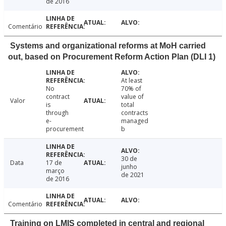
de 2016
Comentário
Systems and organizational reforms at MoH carried
out, based on Procurement Reform Action Plan (DLI 1)
At least
No
70% of
contract
value of
Valor
is
total
through
contracts
e-
managed
procurement
b
30 de
Data
17 de
junho
março
de 2021
de 2016
Comentário
Training on LMIS completed in central and regional