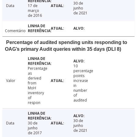
30 de
Data
17 de
junho
março
de 2021
de 2016
Comentário
Percentage of audited spending units responding to
OAG’s primary Audit queries within 35 days (DLI 8)
10
Percentage
percentage
as
points
derived
Valor
increase
from
in
MoH
number
inventory
of
of
audited
respon
30 de
Data
30 de
junho
junho
de 2021
de 2017