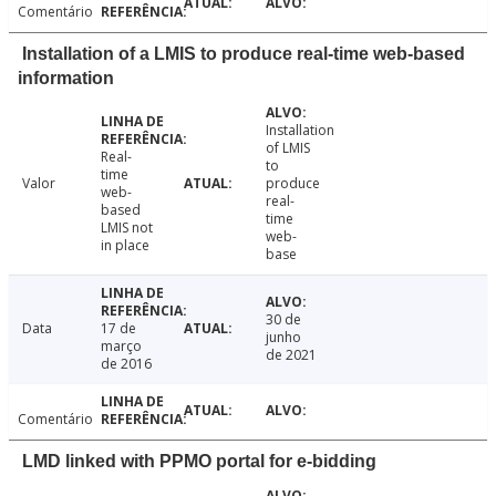
Comentário
Installation of a LMIS to produce real-time web-based
information
Installation
of LMIS
Real-
to
time
Valor
produce
web-
real-
based
time
LMIS not
web-
in place
base
30 de
Data
17 de
junho
março
de 2021
de 2016
Comentário
LMD linked with PPMO portal for e-bidding