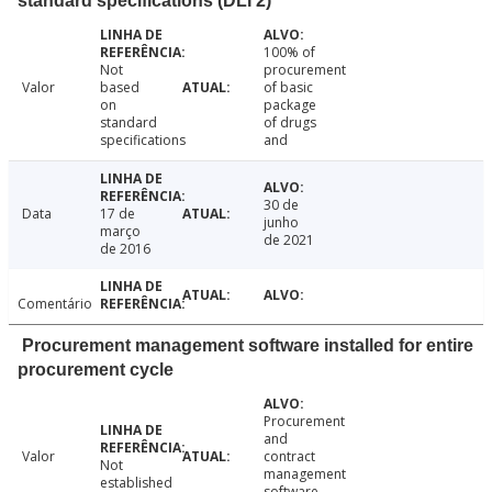
standard specifications (DLI 2)
100% of
Not
procurement
Valor
based
of basic
on
package
standard
of drugs
specifications
and
30 de
Data
17 de
junho
março
de 2021
de 2016
Comentário
Procurement management software installed for entire
procurement cycle
Procurement
and
Valor
contract
Not
management
established
software