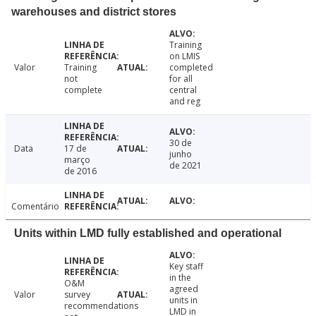
warehouses and district stores
Training
on LMIS
Valor
Training
completed
not
for all
complete
central
and reg
30 de
Data
17 de
junho
março
de 2021
de 2016
Comentário
Units within LMD fully established and operational
Key staff
in the
O&M
agreed
Valor
survey
units in
recommendations
LMD in