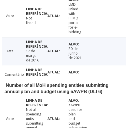
LMD
linked
with
Valor
Not
PPMO
linked
portal
for e-
bidding
30 de
Data
17 de
junho
março
de 2021
de 2016
Comentário
Number of all MoH spending entities submitting
annual plan and budget using eAWPB (DLI 6)
eAWPB
Not all
used for
spending
plan
Valor
units
and
submitting
budget
annual
submission