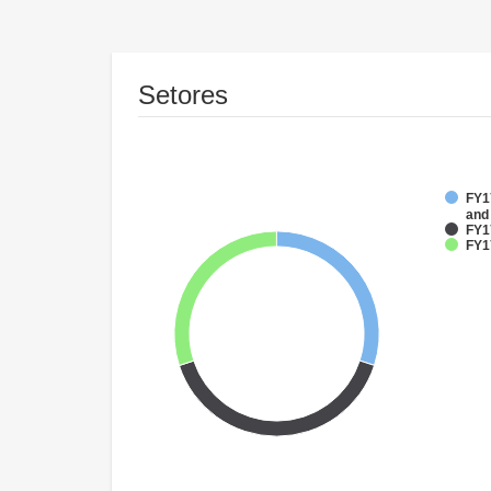
Setores
FY17
and
FY1
FY1