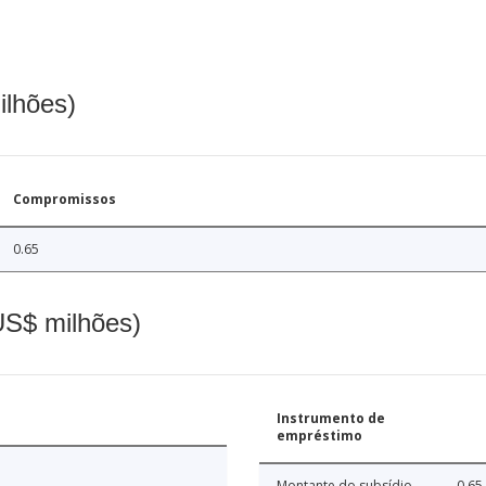
ilhões)
Compromissos
0.65
(US$ milhões)
Instrumento de
empréstimo
Montante do subsídio
0.65