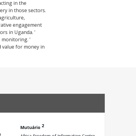
cting in the
ery in those sectors.
agriculture,
borative engagement
ors in Uganda. '
 monitoring. '
nd value for money in
2
Mutuário
a
Africa Freedom of Information Centre