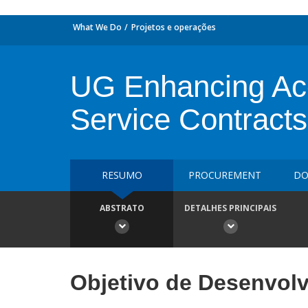
What We Do
Projetos e operações
UG Enhancing Acc
Service Contracts
RESUMO
PROCUREMENT
DO
ABSTRATO
DETALHES PRINCIPAIS
Objetivo de Desenvol