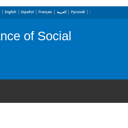
English
Español
Français
العربية
Русский
nce of Social