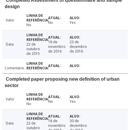
Completed Assessment of questionnaire and sample
design
Valor
No
Yes
No
18 de
23 de
Data
22 de
novembro
dezembro
outubro
de 2016
de 2016
de 2015
Comentário
Completed paper proposing new definition of urban
sector
Valor
No
Yes
No
18 de
30 de
Data
22 de
novembro
dezembro
outubro