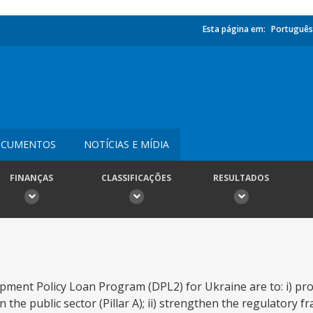
Esta página em:
Português
CUMENTOS
NOTÍCIAS E MÍDIA
FINANÇAS
CLASSIFICAÇÕES
RESULTADOS
pment Policy Loan Program (DPL2) for Ukraine are to: i) p
 the public sector (Pillar A); ii) strengthen the regulatory