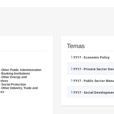
Temas
FY17 - Economic Policy
FY17 - Private Sector D
- Other Public Administration
 Banking Institutions
- Other Energy and
FY17 - Public Sector Ma
ctives
 Social Protection
- Other Industry, Trade and
ces
FY17 - Social Developme