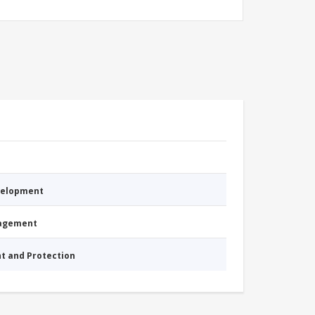
evelopment
nagement
nt and Protection