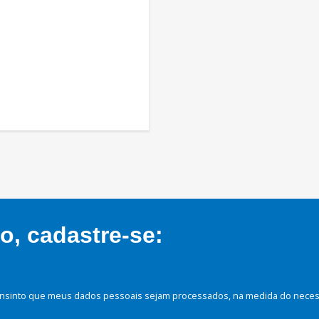
, cadastre-se:
nsinto que meus dados pessoais sejam processados, na medida do necessá