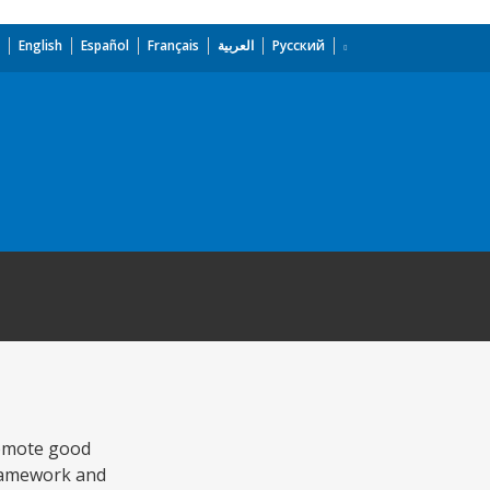
English
Español
Français
العربية
Русский
romote good
 framework and