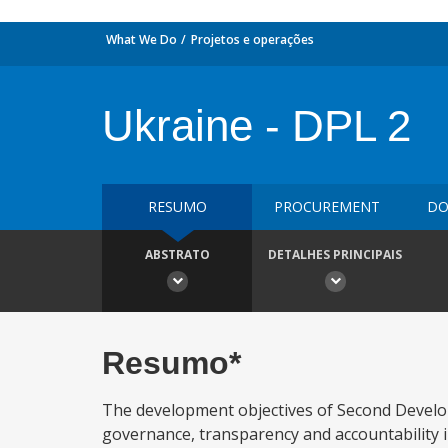
What We Do
Projetos e operações
Ukraine - DPL 2
RESUMO
PROCUREMENT
DO
ABSTRATO
DETALHES PRINCIPAIS
Resumo*
The development objectives of Second Develo
governance, transparency and accountability in