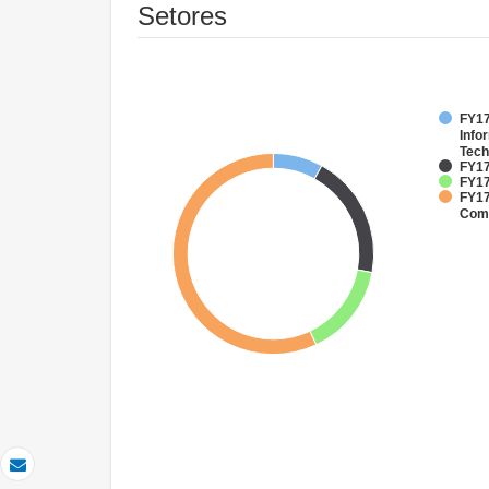
Setores
FY17
Info
Tech
FY17
FY17
FY17
Comm
Email