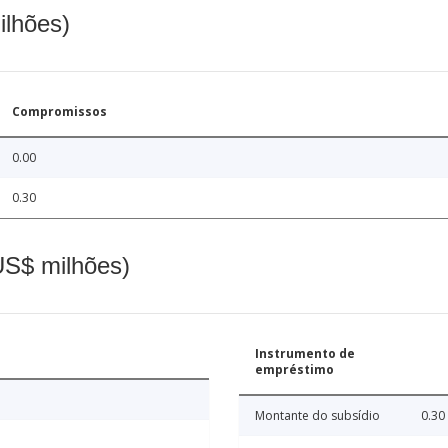
ilhões)
Compromissos
0.00
0.30
(US$ milhões)
Instrumento de
empréstimo
Montante do subsídio
0.30