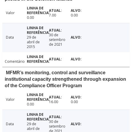
Valor
7.00
0.00
0.00
30 de
Data
29 de
setembro
abril de
de 2021
2015
Comentário
MFMR’s monitoring, control and surveillance
institutional capacity strengthened through expansion
of the Compliance Officer Program
Valor
16.00
0.00
0.00
30 de
Data
29 de
setembro
abril de
de 2021