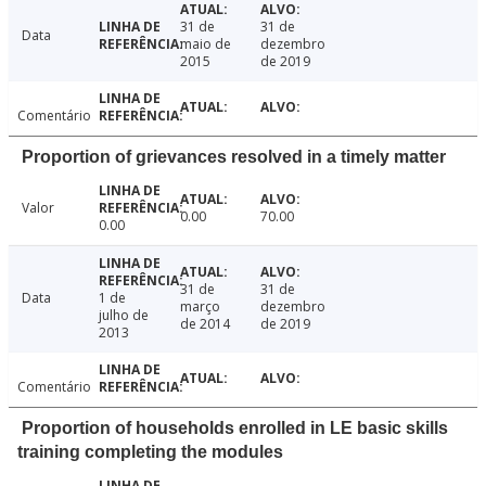
31 de
31 de
Data
maio de
dezembro
2015
de 2019
Comentário
Proportion of grievances resolved in a timely matter
Valor
0.00
70.00
0.00
31 de
31 de
Data
1 de
março
dezembro
julho de
de 2014
de 2019
2013
Comentário
Proportion of households enrolled in LE basic skills
training completing the modules