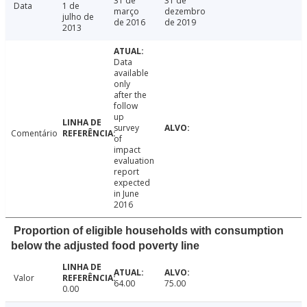
31 de
31 de
Data
1 de
março
dezembro
julho de
de 2016
de 2019
2013
Data
available
only
after the
follow
up
survey
Comentário
of
impact
evaluation
report
expected
in June
2016
Proportion of eligible households with consumption
below the adjusted food poverty line
Valor
64.00
75.00
0.00