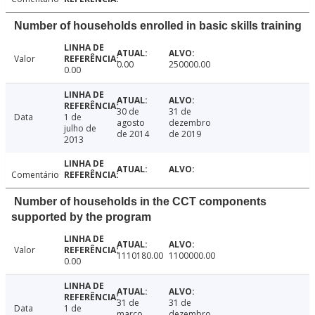
Number of households enrolled in basic skills training
Valor
0.00
250000.00
0.00
30 de
31 de
Data
1 de
agosto
dezembro
julho de
de 2014
de 2019
2013
Comentário
Number of households in the CCT components
supported by the program
Valor
1110180.00
1100000.00
0.00
31 de
31 de
Data
1 de
março
dezembro