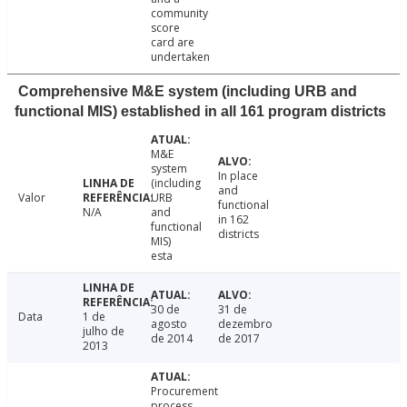
community
score
card are
undertaken
Comprehensive M&E system (including URB and
functional MIS) established in all 161 program districts
M&E
system
In place
(including
and
Valor
URB
functional
N/A
and
in 162
functional
districts
MIS)
esta
30 de
31 de
Data
1 de
agosto
dezembro
julho de
de 2014
de 2017
2013
Procurement
process