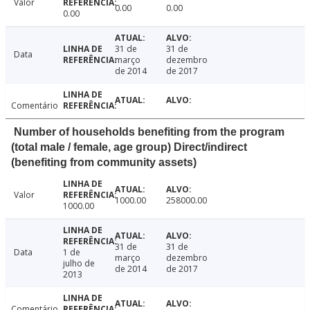
Valor
0.00
0.00
0.00
31 de
31 de
Data
março
dezembro
de 2014
de 2017
Comentário
Number of households benefiting from the program
(total male / female, age group) Direct/indirect
(benefiting from community assets)
Valor
1000.00
258000.00
1000.00
31 de
31 de
Data
1 de
março
dezembro
julho de
de 2014
de 2017
2013
Comentário