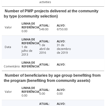
activities
Number of PWP projects delivered at the community
by type (community selection)
Valor
549.00
6750.00
0.00
1 de
31 de
Data
1 de
abril de
dezembro
julho de
2016
de 2019
2013
Comentário
Number of beneficiaries by age group benefiting from
the program (benefiting from community assets)
Valor
0.00
0.00
0.00