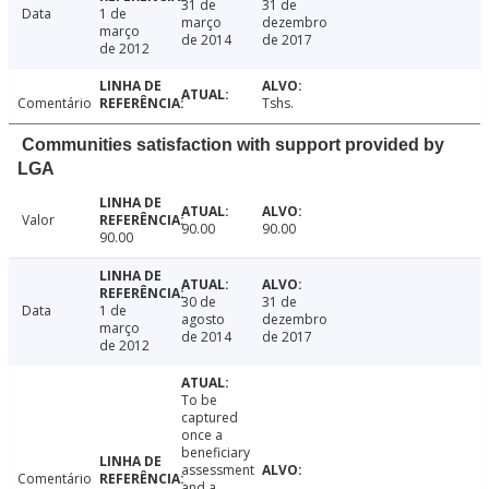
31 de
31 de
Data
1 de
março
dezembro
março
de 2014
de 2017
de 2012
Comentário
Tshs.
Communities satisfaction with support provided by
LGA
Valor
90.00
90.00
90.00
30 de
31 de
Data
1 de
agosto
dezembro
março
de 2014
de 2017
de 2012
To be
captured
once a
beneficiary
assessment
Comentário
and a