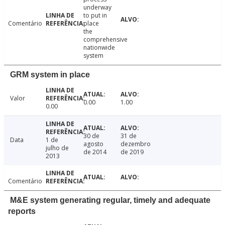
underway
to put in
Comentário
place
the
comprehensive
nationwide
system
GRM system in place
Valor
0.00
1.00
0.00
30 de
31 de
Data
1 de
agosto
dezembro
julho de
de 2014
de 2019
2013
Comentário
M&E system generating regular, timely and adequate
reports