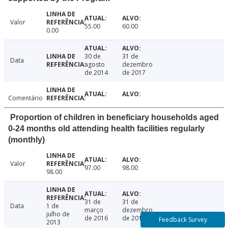
Valor
55.00
60.00
0.00
30 de
31 de
Data
agosto
dezembro
de 2014
de 2017
Comentário
Proportion of children in beneficiary households aged
0-24 months old attending health facilities regularly
(monthly)
Valor
97.00
98.00
98.00
31 de
31 de
Data
1 de
março
dezembro
julho de
de 2016
de 2019
Feedback Survey
2013