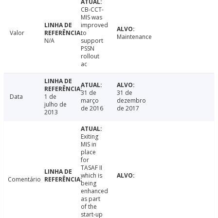
CB-CCT-
MIS was
improved
Valor
to
Maintenance
N/A
support
PSSN
rollout
ac
31 de
31 de
Data
1 de
março
dezembro
julho de
de 2016
de 2017
2013
Exiting
MIS in
place
for
TASAF II
which is
Comentário
being
enhanced
as part
of the
start-up