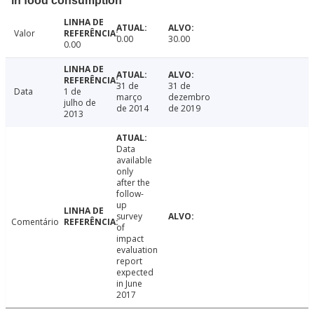
in food consumption
Valor
0.00
30.00
0.00
31 de
31 de
Data
1 de
março
dezembro
julho de
de 2014
de 2019
2013
Data
available
only
after the
follow-
up
survey
Comentário
of
impact
evaluation
report
expected
in June
2017