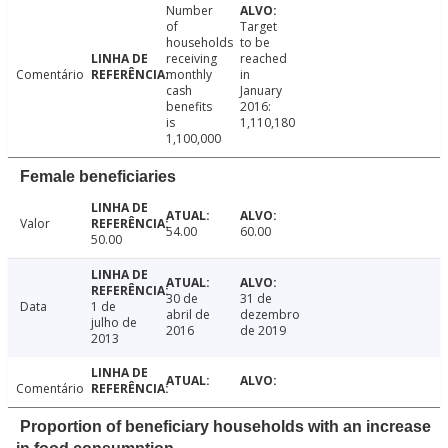
Number
of
Target
households
to be
receiving
reached
Comentário
monthly
in
cash
January
benefits
2016:
is
1,110,180
1,100,000
Female beneficiaries
Valor
54.00
60.00
50.00
30 de
31 de
Data
1 de
abril de
dezembro
julho de
2016
de 2019
2013
Comentário
Proportion of beneficiary households with an increase