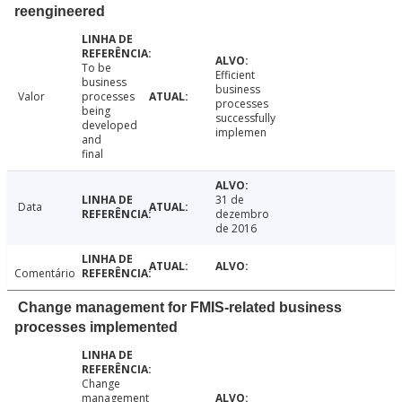
reengineered
To be
Efficient
business
business
Valor
processes
processes
being
successfully
developed
implemen
and
final
31 de
Data
dezembro
de 2016
Comentário
Change management for FMIS-related business
processes implemented
Change
management