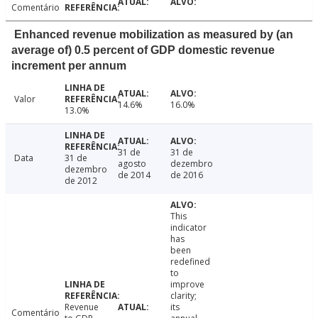
Comentário
Enhanced revenue mobilization as measured by (an
average of) 0.5 percent of GDP domestic revenue
increment per annum
Valor
14.6%
16.0%
13.0%
31 de
31 de
Data
31 de
agosto
dezembro
dezembro
de 2014
de 2016
de 2012
This
indicator
has
been
redefined
to
improve
clarity;
Revenue
its
Comentário