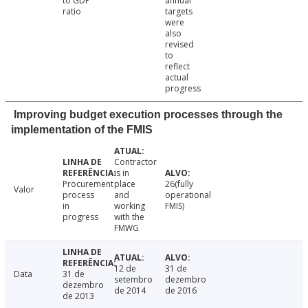
to GDP
annual
ratio
targets
were
also
revised
to
reflect
actual
progress
Improving budget execution processes through the
implementation of the FMIS
Contractor
is in
Procurement
place
26(fully
Valor
process
and
operational
in
working
FMIS)
progress
with the
FMWG
12 de
31 de
Data
31 de
setembro
dezembro
dezembro
de 2014
de 2016
de 2013