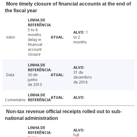
More timely closure of financial accounts at the end of
the fiscal year
5 to 6
1
months
Valor
to 2
delay in
months
financial
account
closure
31 de
Data
30 de
dezembro
junho
de 2016
de 2013
Comentário
Non-tax revenue official receipts rolled out to sub-
national administration
Full