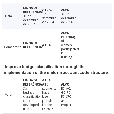
12 de
31 de
Data
31 de
setembro
dezembro
dezembro
de 2014
de 2016
de 2012
Percentage
of
women
Comentário
participated
in
training
Improve budget classification through the
implementation of the uniform account code structure
All 6
Six
segments
EC, AC,
budget
have
GC, PC,
Valor
classification
been
FC, SFC,
codes
populated
and
developed
for the
Project
[Functio
FY 2015