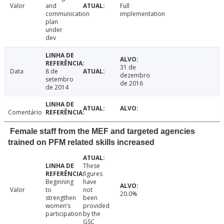
Valor
and
Full
communication
implementation
plan
under
dev
31 de
Data
8 de
dezembro
setembro
de 2016
de 2014
Comentário
Female staff from the MEF and targeted agencies
trained on PFM related skills increased
These
figures
Beginning
have
Valor
to
not
20.0%
strengthen
been
women’s
provided
participation
by the
GSC