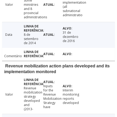
Some
implementation
Valor
ministries
(all
and 8
subnational
provincial
administratio
administrations
31 de
Data
8 de
dezembro
setembro
de 2016
de 2014
Comentário
Revenue mobilization action plans developed and its
implementation monitored
Inputs
Revenue
for the
Interim
mobilization
Valor
Revenue
monitoring
strategy
Mobilization
reports
developed
Strategy
developed
and
have
(2013-