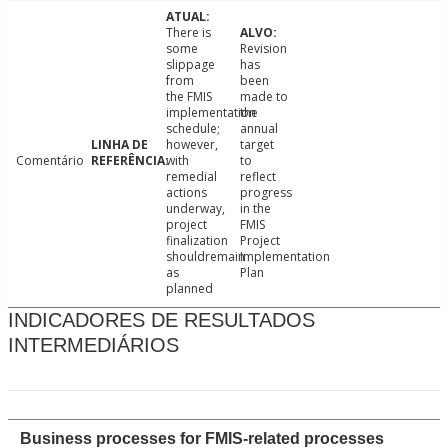
There is
some
Revision
slippage
has
from
been
the FMIS
made to
implementation
the
schedule;
annual
however,
target
Comentário
with
to
remedial
reflect
actions
progress
underway,
in the
project
FMIS
finalization
Project
shouldremain
Implementation
as
Plan
planned
INDICADORES DE RESULTADOS
INTERMEDIÁRIOS
Business processes for FMIS-related processes