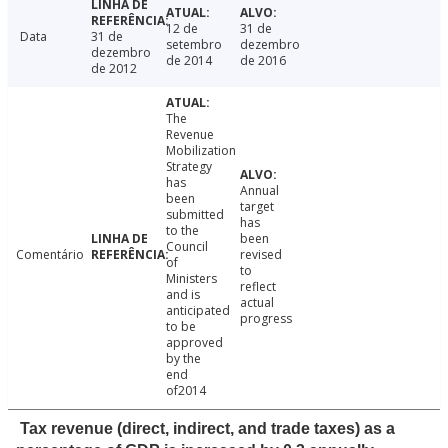
12 de
31 de
Data
31 de
setembro
dezembro
dezembro
de 2014
de 2016
de 2012
The
Revenue
Mobilization
Strategy
has
Annual
been
target
submitted
has
to the
been
Council
Comentário
revised
of
to
Ministers
reflect
and is
actual
anticipated
progress
to be
approved
by the
end
of2014
Tax revenue (direct, indirect, and trade taxes) as a