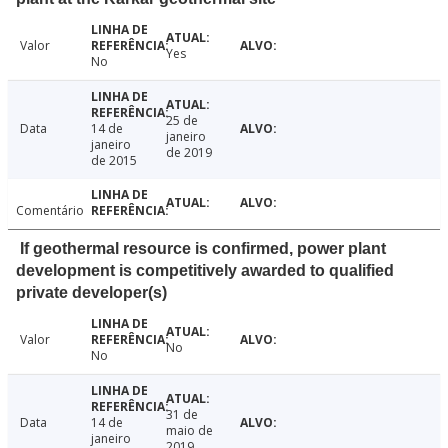
Valor
Yes
No
25 de
Data
14 de
janeiro
janeiro
de 2019
de 2015
Comentário
If geothermal resource is confirmed, power plant
development is competitively awarded to qualified
private developer(s)
Valor
No
No
31 de
Data
14 de
maio de
janeiro
2019