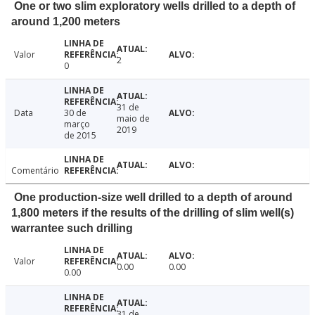
One or two slim exploratory wells drilled to a depth of
around 1,200 meters
Valor
2
0
31 de
Data
30 de
maio de
março
2019
de 2015
Comentário
One production-size well drilled to a depth of around
1,800 meters if the results of the drilling of slim well(s)
warrantee such drilling
Valor
0.00
0.00
0.00
31 de