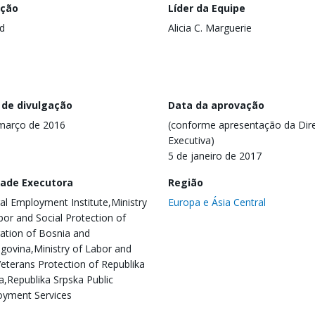
ação
Líder da Equipe
d
Alicia C. Marguerie
 de divulgação
Data da aprovação
março de 2016
(conforme apresentação da Dire
Executiva)
5 de janeiro de 2017
dade Executora
Região
al Employment Institute,Ministry
Europa e Ásia Central
bor and Social Protection of
ation of Bosnia and
govina,Ministry of Labor and
eterans Protection of Republika
a,Republika Srpska Public
yment Services