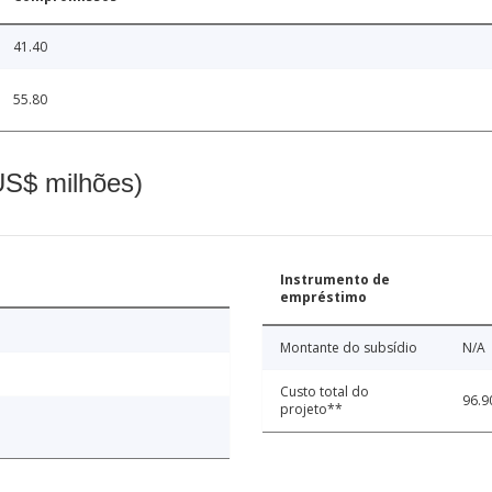
41.40
55.80
(US$ milhões)
Instrumento de
empréstimo
Montante do subsídio
N/A
Custo total do
96.9
projeto**