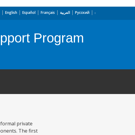
English
Español
Français
العربية
Русский
pport Program
formal private
nents. The first