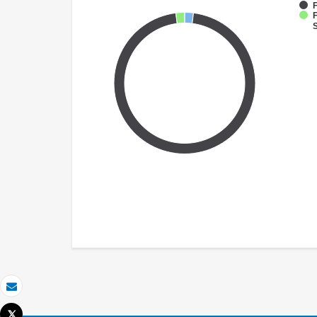
F
F
S
Email
Tweet