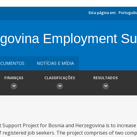
Esta página em:
Português
egovina Employment Su
CUMENTOS
NOTÍCIAS E MÍDIA
FINANÇAS
CLASSIFICAÇÕES
RESULTADOS
Support Project for Bosnia and Herzegovina is to increase 
egistered job seekers. The project comprises of two compo