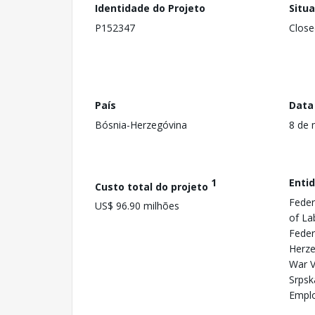
Identidade do Projeto
Situ
P152347
Close
País
Data
Bósnia-Herzegóvina
8 de 
1
Enti
Custo total do projeto
Feder
US$ 96.90 milhões
of La
Feder
Herze
War V
Srpsk
Emplo