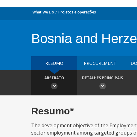
What We Do
Projetos e operações
Bosnia and Herz
RESUMO
PROCUREMENT
DO
ABSTRATO
DETALHES PRINCIPAIS
Resumo*
The development objective of the Employment 
sector employment among targeted groups of r