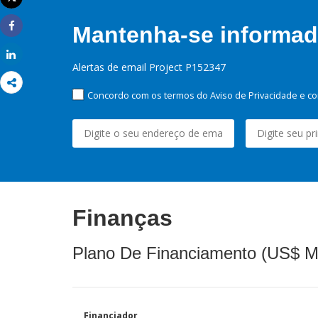
Imprimir
Mantenha-se informado
Share
Share
Alertas de email Project P152347
Concordo com os termos do Aviso de Privacidade e co
Finanças
Plano De Financiamento (US$ M
Financiador