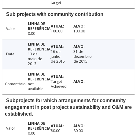
target
Sub projects with community contribution
Valor
100.00
100.00
0.00
16 de
31 de
Data
13 de
junho
dezembro
maio de
de 2015
de 2015
2013
Target
Comentário
not
Achieved
available
Subprojects for which arrangements for community
engagement in post project sustainability and O&M are
established.
Valor
80.00
80.00
0.00