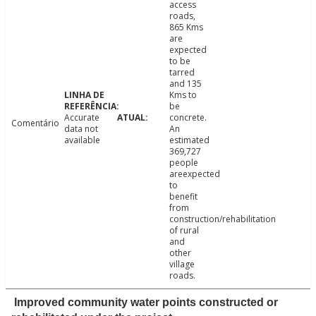
access
roads,
865 Kms
are
expected
to be
tarred
and 135
Kms to
be
Accurate
concrete.
Comentário
data not
An
available
estimated
369,727
people
areexpected
to
benefit
from
construction/rehabilitation
of rural
and
other
village
roads.
Improved community water points constructed or