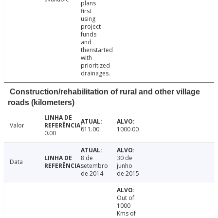
plans
first
using
project
funds
and
thenstarted
with
prioritized
drainages.
Construction/rehabilitation of rural and other village
roads (kilometers)
Valor
611.00
1000.00
0.00
8 de
30 de
Data
setembro
junho
de 2014
de 2015
Out of
1000
Kms of