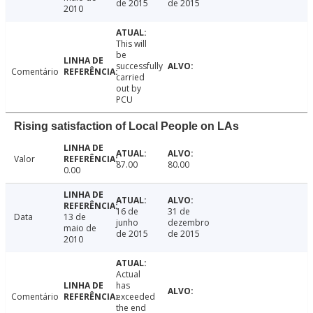
de 2015
de 2015
2010
This will
be
successfully
Comentário
carried
out by
PCU
Rising satisfaction of Local People on LAs
Valor
87.00
80.00
0.00
16 de
31 de
Data
13 de
junho
dezembro
maio de
de 2015
de 2015
2010
Actual
has
Comentário
exceeded
the end