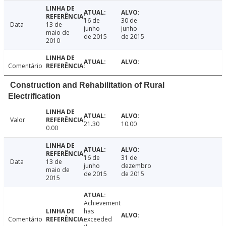
16 de
30 de
Data
13 de
junho
junho
maio de
de 2015
de 2015
2010
Comentário
Construction and Rehabilitation of Rural
Electrification
Valor
21.30
10.00
0.00
16 de
31 de
Data
13 de
junho
dezembro
maio de
de 2015
de 2015
2015
Achievement
has
Comentário
exceeded