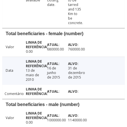
available
closing
to be
date.
tarred
and 135
Km to
be
concrete.
Total beneficiaries - female (number)
Valor
680000.00
760000.00
0.00
16 de
31 de
Data
13 de
junho
dezembro
maio de
de 2015
de 2015
2010
Comentário
Total beneficiaries - male (number)
Valor
1000000.00
1140000.00
0.00