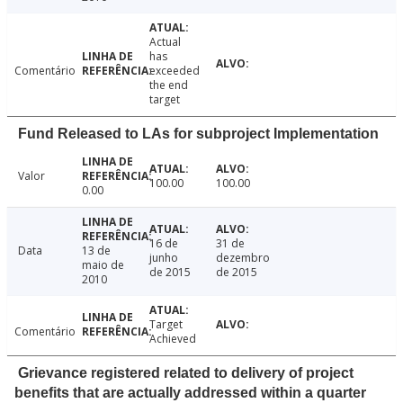
Actual
has
Comentário
exceeded
the end
target
Fund Released to LAs for subproject Implementation
Valor
100.00
100.00
0.00
16 de
31 de
Data
13 de
junho
dezembro
maio de
de 2015
de 2015
2010
Target
Comentário
Achieved
Grievance registered related to delivery of project
benefits that are actually addressed within a quarter