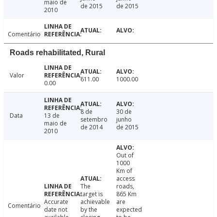
maio de
de 2015
de 2015
2010
Comentário
Roads rehabilitated, Rural
Valor
611.00
1000.00
0.00
8 de
30 de
Data
13 de
setembro
junho
maio de
de 2014
de 2015
2010
Out of
1000
Km of
access
The
roads,
target is
865 Km
Accurate
achievable
are
Comentário
date not
by the
expected