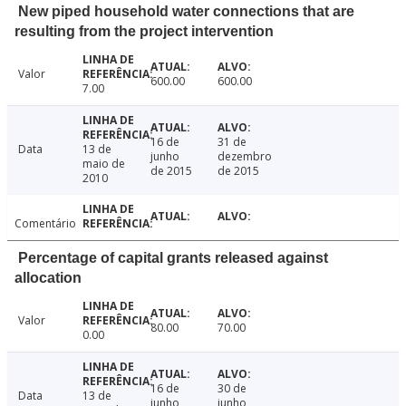
New piped household water connections that are
resulting from the project intervention
Valor
600.00
600.00
7.00
16 de
31 de
Data
13 de
junho
dezembro
maio de
de 2015
de 2015
2010
Comentário
Percentage of capital grants released against
allocation
Valor
80.00
70.00
0.00
16 de
30 de
Data
13 de
junho
junho