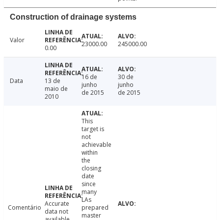
Construction of drainage systems
Valor
23000.00
245000.00
0.00
16 de
30 de
Data
13 de
junho
junho
maio de
de 2015
de 2015
2010
This
target is
not
achievable
within
the
closing
date
since
many
LAs
Accurate
Comentário
prepared
data not
master
available