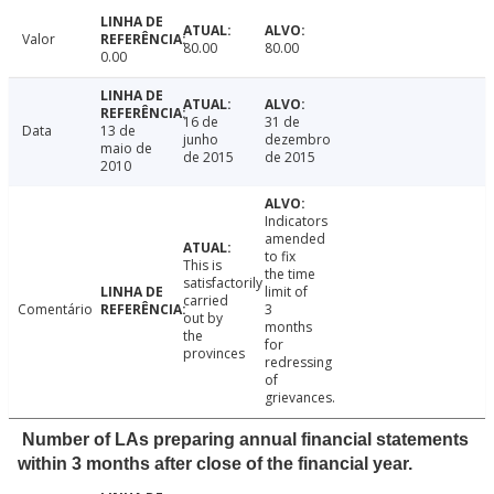
Valor
80.00
80.00
0.00
16 de
31 de
Data
13 de
junho
dezembro
maio de
de 2015
de 2015
2010
Indicators
amended
to fix
This is
the time
satisfactorily
limit of
carried
Comentário
3
out by
months
the
for
provinces
redressing
of
grievances.
Number of LAs preparing annual financial statements
within 3 months after close of the financial year.