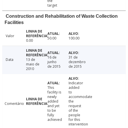
the
target
Construction and Rehabilitation of Waste Collection
Facilities
Valor
50.00
100.00
0.00
16 de
31 de
Data
13 de
junho
dezembro
maio de
de 2015
de 2015
2010
Indicator
This
added
facility is
to
newly
accommodate
added
the
Comentário
and yet
request
to be
of the
fully
people
achieved
for this
intervention