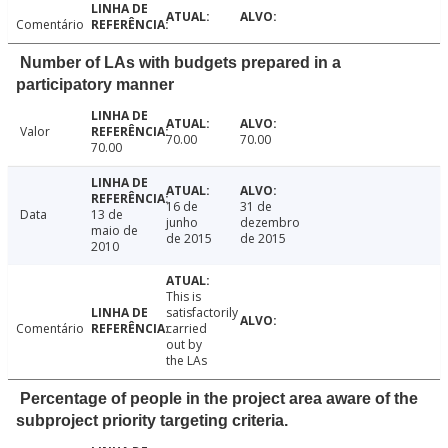
Comentário
Number of LAs with budgets prepared in a
participatory manner
Valor
70.00
70.00
70.00
16 de
31 de
Data
13 de
junho
dezembro
maio de
de 2015
de 2015
2010
This is
satisfactorily
Comentário
carried
out by
the LAs
Percentage of people in the project area aware of the
subproject priority targeting criteria.