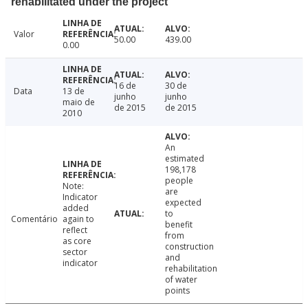
rehabilitated under the project
Valor
50.00
439.00
0.00
16 de
30 de
Data
13 de
junho
junho
maio de
de 2015
de 2015
2010
An
estimated
198,178
people
Note:
are
Indicator
expected
added
to
Comentário
again to
benefit
reflect
from
as core
construction
sector
and
indicator
rehabilitation
of water
points