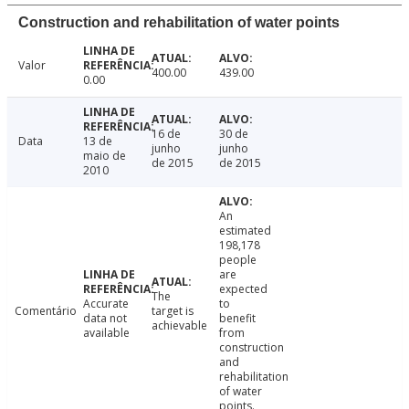
Construction and rehabilitation of water points
Valor
400.00
439.00
0.00
16 de
30 de
Data
13 de
junho
junho
maio de
de 2015
de 2015
2010
An
estimated
198,178
people
are
expected
The
Accurate
to
Comentário
target is
data not
benefit
achievable
available
from
construction
and
rehabilitation
of water
points.