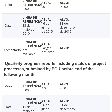
Valor
90.00
90.00
0.00
16 de
31 de
Data
13 de
junho
dezembro
maio de
de 2015
de 2015
2010
Target
Comentário
not
Achieved
available
Quarterly progress reports including status of project
processes, submitted by PCU before end of the
following month
Valor
4.00
4.00
0.00
16 de
31 de
Data
13 de
junho
dezembro
maio de