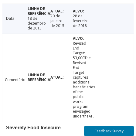
20 de
28 de
Data
18 de
janeiro
fevereiro
dezembro
de 2015
de 2018
de 2013
Revised
End
Target:
53,000The
Revised
End
Target
captures
Comentário
additional
beneficiaries
of the
public
works
program
envisaged
undertheAF.
Severely Food Insecure
Feedback Survey