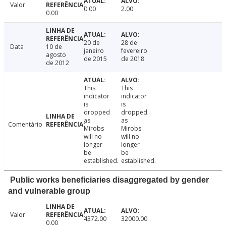
Valor
0.00
2.00
0.00
20 de
28 de
Data
10 de
janeiro
fevereiro
agosto
de 2015
de 2018
de 2012
This
This
indicator
indicator
is
is
dropped
dropped
as
as
Comentário
Mirobs
Mirobs
will no
will no
longer
longer
be
be
established.
established.
Public works beneficiaries disaggregated by gender
and vulnerable group
Valor
4372.00
32000.00
0.00