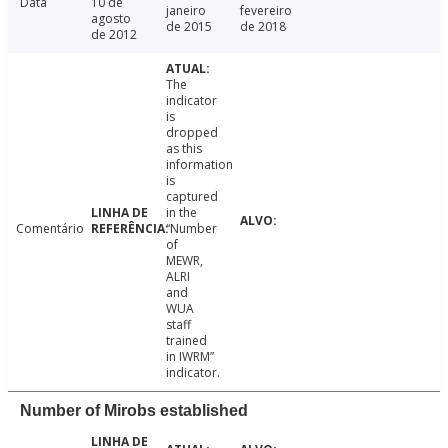
Data
10 de
janeiro
fevereiro
agosto
de 2015
de 2018
de 2012
The
indicator
is
dropped
as this
information
is
captured
in the
Comentário
“Number
of
MEWR,
ALRI
and
WUA
staff
trained
in IWRM”
indicator.
Number of Mirobs established