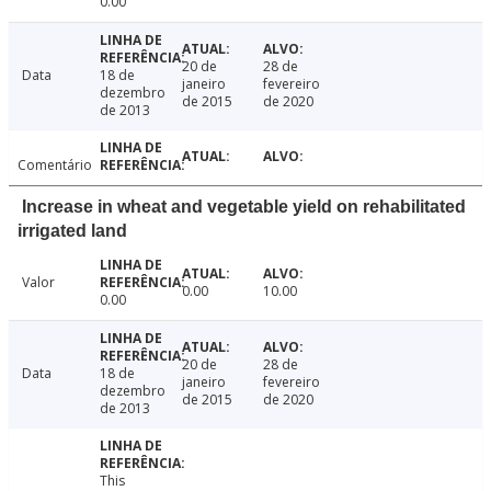
0.00
20 de
28 de
Data
18 de
janeiro
fevereiro
dezembro
de 2015
de 2020
de 2013
Comentário
Increase in wheat and vegetable yield on rehabilitated
irrigated land
Valor
0.00
10.00
0.00
20 de
28 de
Data
18 de
janeiro
fevereiro
dezembro
de 2015
de 2020
de 2013
This