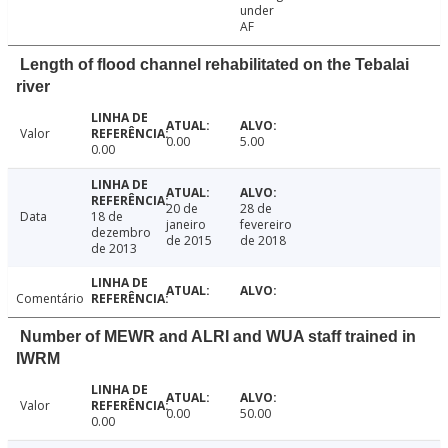
under
AF
Length of flood channel rehabilitated on the Tebalai
river
Valor
0.00
5.00
0.00
20 de
28 de
Data
18 de
janeiro
fevereiro
dezembro
de 2015
de 2018
de 2013
Comentário
Number of MEWR and ALRI and WUA staff trained in
IWRM
Valor
0.00
50.00
0.00