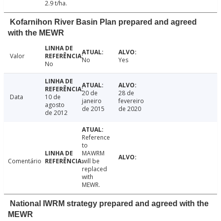
2.9 t/ha.
Kofarnihon River Basin Plan prepared and agreed
with the MEWR
Valor
No
Yes
No
20 de
28 de
Data
10 de
janeiro
fevereiro
agosto
de 2015
de 2020
de 2012
Reference
to
MAWRM
Comentário
will be
replaced
with
MEWR.
National IWRM strategy prepared and agreed with the
MEWR