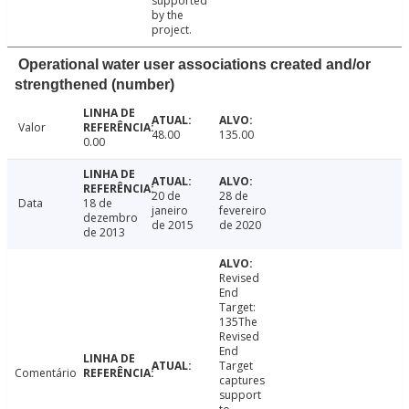
supported
by the
project.
Operational water user associations created and/or
strengthened (number)
Valor
48.00
135.00
0.00
20 de
28 de
Data
18 de
janeiro
fevereiro
dezembro
de 2015
de 2020
de 2013
Revised
End
Target:
135The
Revised
End
Target
Comentário
captures
support