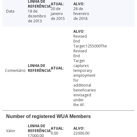
20 de
28 de
Data
18 de
janeiro
fevereiro
dezembro
de 2015
de 2018
de 2013
Revised
End
Target:1255000The
Revised
End
Target
captures
Comentário
temporary
employment
for
additional
beneficiaries
envisaged
under
the AF.
Number of registered WUA Members
Valor
0.00
22000.00
17000.00