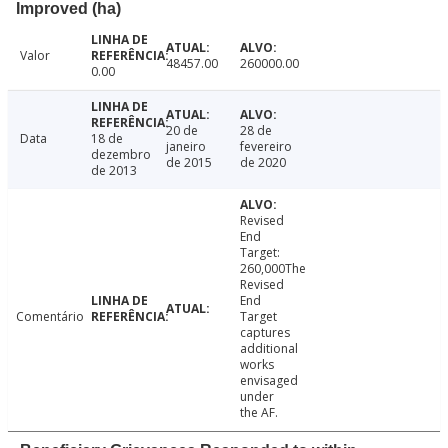
Improved (ha)
Valor
48457.00
260000.00
0.00
20 de
28 de
Data
18 de
janeiro
fevereiro
dezembro
de 2015
de 2020
de 2013
Revised
End
Target:
260,000The
Revised
End
Comentário
Target
captures
additional
works
envisaged
under
the AF.