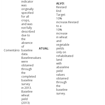
indicator
was
Revised
originally
End
specified
Target:
for all
10%
crops,
increase.Revised
and was
to a
not fully
10%
described
increase
due to
in wheat
the
and
absence
vegetable
of
yields
Comentário
baseline
only on
data.
rehabilitated
Baselinevalues
land
were
with
obtained
abaseline
through
yield
the
values
completed
obtained
baseline
through
survey
the
in 2013.
baseline
Baseline
survey.
wheat
yield
(2013)