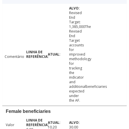
Revised
End
Target:
1,385,000The
Revised
End
Target
accounts
for
improved
Comentário
methodology
for
tracking
the
indicator
and
additionalbeneficiaries
expected
under
the AF.
Female beneficiaries
Valor
10.20
30.00