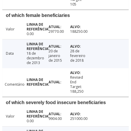
105
of which female beneficiaries
Valor
29770.00
188250.00
0.00
20 de
28 de
Data
18 de
janeiro
fevereiro
dezembro
de 2015
de 2018
de 2013
Revised
End
Comentário
Target:
188,250
of which severely food insecure beneficiaries
Valor
9904.00
251000.00
0.00