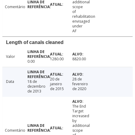
additional
Comentário
scope
of
rehabilitation
envisaged
under
AF
Length of canals cleaned
Valor
1280.00
8820.00
0.00
20 de
28 de
Data
18 de
janeiro
fevereiro
dezembro
de 2015
de 2020
de 2013
The End
Target
increased
by
additional
Comentário
scope