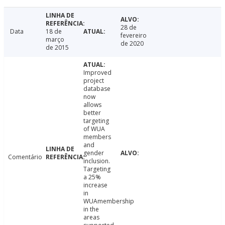
28 de
Data
18 de
fevereiro
março
de 2020
de 2015
Improved
project
database
now
allows
better
targeting
of WUA
members
and
gender
Comentário
inclusion.
Targeting
a 25%
increase
in
WUAmembership
in the
areas