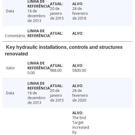
20 de
28 de
Data
18 de
janeiro
fevereiro
dezembro
de 2015
de 2018
de 2013
Comentário
Key hydraulic installations, controls and structures
renovated
Valor
988.00
5800.00
0.00
20 de
28 de
Data
18 de
janeiro
fevereiro
dezembro
de 2015
de 2020
de 2013
The End
Target
increased
by