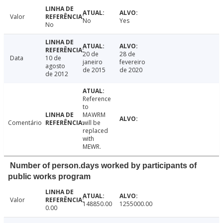
Valor
No
Yes
No
20 de
28 de
Data
10 de
janeiro
fevereiro
agosto
de 2015
de 2020
de 2012
Reference
to
MAWRM
Comentário
will be
replaced
with
MEWR.
Number of person.days worked by participants of
public works program
Valor
148850.00
1255000.00
0.00