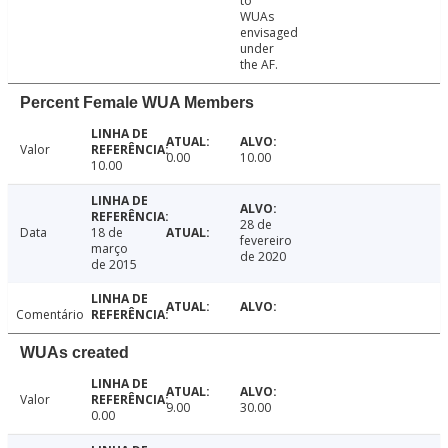
to
WUAs
envisaged
under
the AF.
Percent Female WUA Members
Valor
0.00
10.00
10.00
28 de
Data
18 de
fevereiro
março
de 2020
de 2015
Comentário
WUAs created
Valor
9.00
30.00
0.00