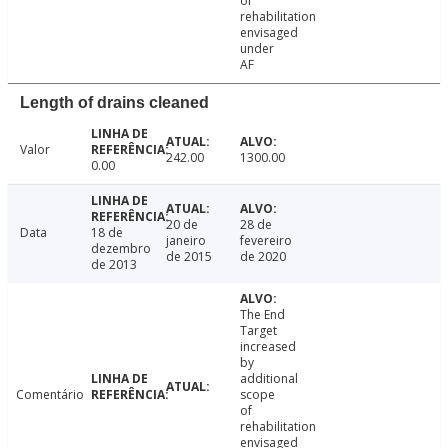
of
rehabilitation
envisaged
under
AF
Length of drains cleaned
Valor
242.00
1300.00
0.00
20 de
28 de
Data
18 de
janeiro
fevereiro
dezembro
de 2015
de 2020
de 2013
The End
Target
increased
by
additional
Comentário
scope
of
rehabilitation
envisaged