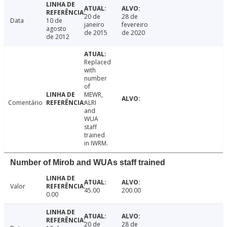
20 de
28 de
Data
10 de
janeiro
fevereiro
agosto
de 2015
de 2020
de 2012
Replaced
with
number
of
MEWR,
Comentário
ALRI
and
WUA
staff
trained
in IWRM.
Number of Mirob and WUAs staff trained
Valor
45.00
200.00
0.00
20 de
28 de