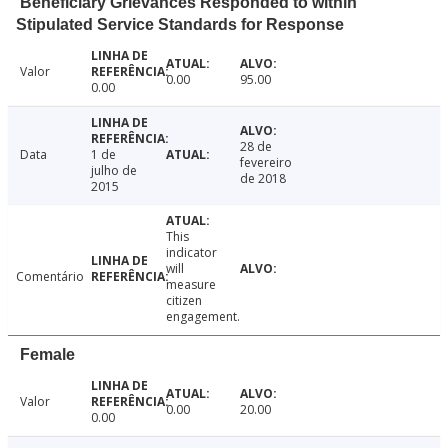
Beneficiary Grievances Responded to within
Stipulated Service Standards for Response
Valor
0.00
95.00
0.00
28 de
Data
1 de
fevereiro
julho de
de 2018
2015
This
indicator
will
Comentário
measure
citizen
engagement.
Female
Valor
0.00
20.00
0.00