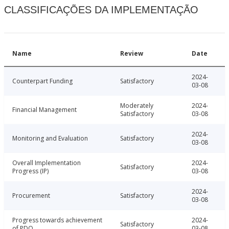
CLASSIFICAÇÕES DA IMPLEMENTAÇÃO
Name
Review
Date
2024-
Counterpart Funding
Satisfactory
03-08
Moderately
2024-
Financial Management
Satisfactory
03-08
2024-
Monitoring and Evaluation
Satisfactory
03-08
Overall Implementation
2024-
Satisfactory
Progress (IP)
03-08
2024-
Procurement
Satisfactory
03-08
Progress towards achievement
2024-
Satisfactory
of PDO
03-08