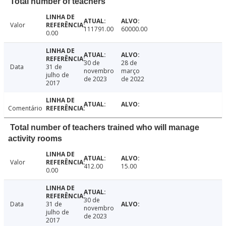
Total number of teachers
Valor
111791.00
60000.00
0.00
30 de
28 de
Data
31 de
novembro
março
julho de
de 2023
de 2022
2017
Comentário
Total number of teachers trained who will manage
activity rooms
Valor
412.00
15.00
0.00
30 de
Data
31 de
novembro
julho de
de 2023
2017