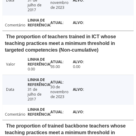
Data
31 de
novembro
julho de
de 2023
2017
Comentário
The proportion of teachers trained in ICT whose
teaching practices meet a minimum threshold in
targeted competencies (Non-cumulative)
Valor
93.00
0.00
0.00
30 de
Data
31 de
novembro
julho de
de 2023
2017
Comentário
The proportion of trained backbone teachers whose
teaching practices meet a minimum threshold in