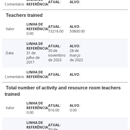
Comentário
Teachers trained
Valor
73218.00
50800.00
0.00
30 de
28 de
Data
31 de
novembro
março
julho de
de 2023
de 2022
2017
Comentário
Total number of activity and resource room teachers
trained
Valor
616.00
0.00
0.00
30 de