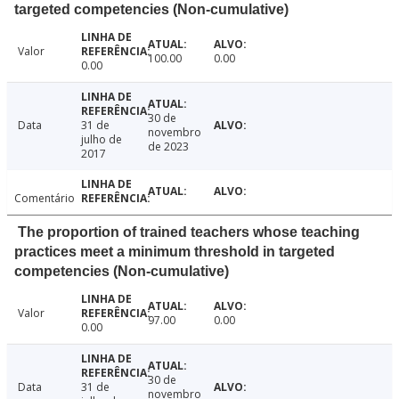
targeted competencies (Non-cumulative)
Valor
100.00
0.00
0.00
30 de
Data
31 de
novembro
julho de
de 2023
2017
Comentário
The proportion of trained teachers whose teaching
practices meet a minimum threshold in targeted
competencies (Non-cumulative)
Valor
97.00
0.00
0.00
30 de
Data
31 de
novembro