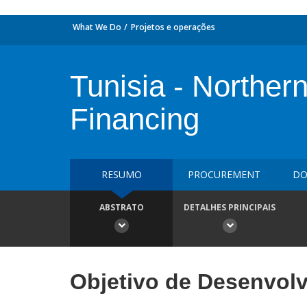
What We Do
Projetos e operações
Tunisia - Norther
Financing
RESUMO
PROCUREMENT
DO
ABSTRATO
DETALHES PRINCIPAIS
Objetivo de Desenvol