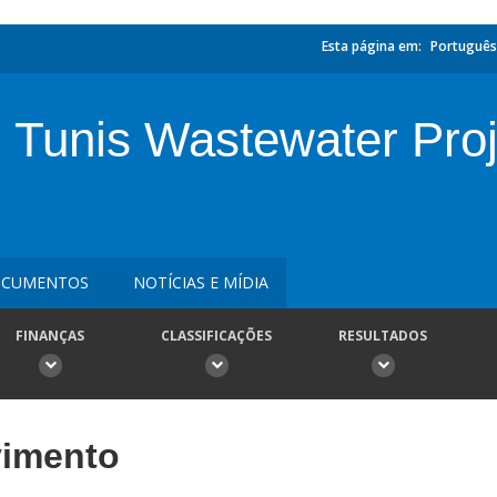
Esta página em:
Português
n Tunis Wastewater Proj
CUMENTOS
NOTÍCIAS E MÍDIA
FINANÇAS
CLASSIFICAÇÕES
RESULTADOS
vimento