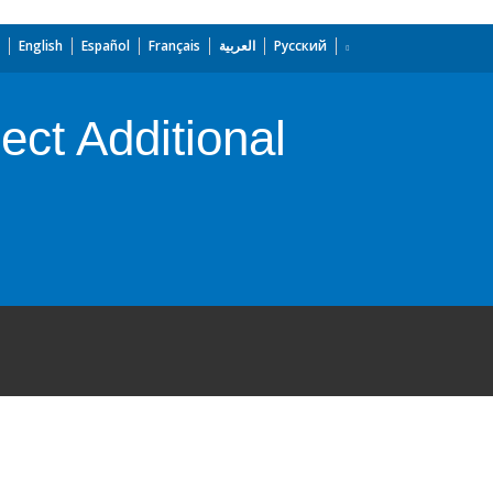
English
Español
Français
العربية
Русский
ect Additional