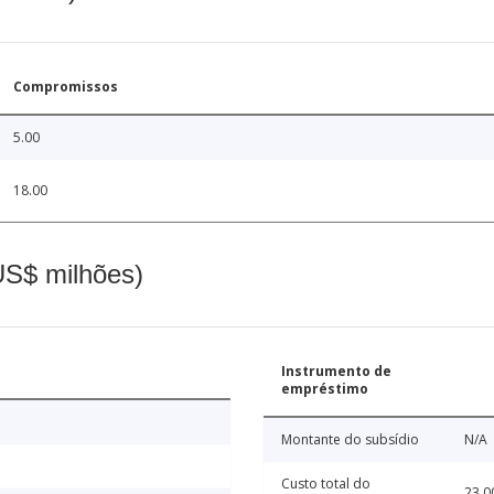
Compromissos
5.00
18.00
(US$ milhões)
Instrumento de
empréstimo
Montante do subsídio
N/A
Custo total do
23.0