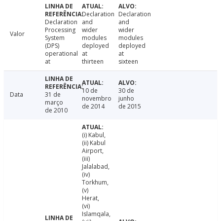
Declaration
Declaration
Declaration
and
and
Processing
wider
wider
Valor
System
modules
modules
(DPS)
deployed
deployed
operational
at
at
at
thirteen
sixteen
10 de
30 de
Data
31 de
novembro
junho
março
de 2014
de 2015
de 2010
(i) Kabul,
(ii) Kabul
Airport,
(iii)
Jalalabad,
(iv)
Torkhum,
(v)
Herat,
(vi)
Islamqala,