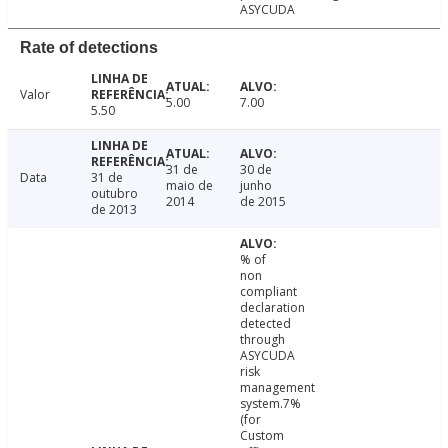
ASYCUDA
Rate of detections
Valor
5.00
7.00
5.50
31 de
30 de
Data
31 de
maio de
junho
outubro
2014
de 2015
de 2013
% of
non
compliant
declaration
detected
through
ASYCUDA
risk
management
system.7%
(for
Custom