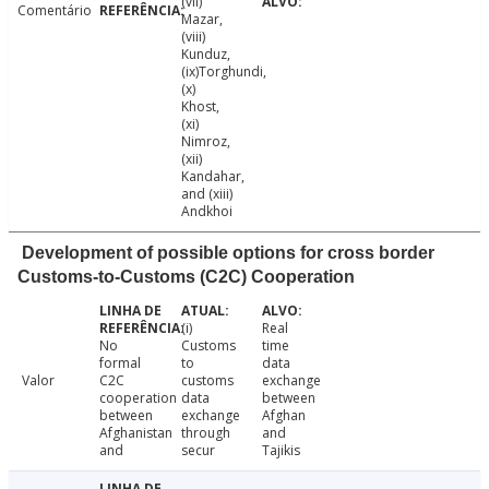
(vii)
Comentário
Mazar,
(viii)
Kunduz,
(ix)Torghundi,
(x)
Khost,
(xi)
Nimroz,
(xii)
Kandahar,
and (xiii)
Andkhoi
Development of possible options for cross border
Customs-to-Customs (C2C) Cooperation
(i)
Real
No
Customs
time
formal
to
data
Valor
C2C
customs
exchange
cooperation
data
between
between
exchange
Afghan
Afghanistan
through
and
and
secur
Tajikis