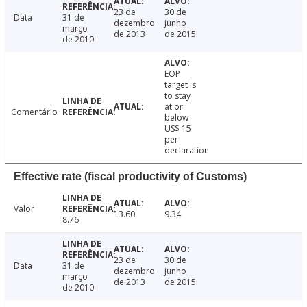
23 de
30 de
Data
31 de
dezembro
junho
março
de 2013
de 2015
de 2010
EOP
target is
to stay
at or
Comentário
below
US$ 15
per
declaration
Effective rate (fiscal productivity of Customs)
Valor
13.60
9.34
8.76
23 de
30 de
Data
31 de
dezembro
junho
março
de 2013
de 2015
de 2010