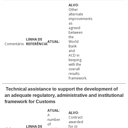
Other
alternate
improvements
as
agreed
between
the
World
Comentário
Bank
and
ACD in
keeping
with the
overall
results
framework.
Technical assistance to support the development of
an adequate regulatory, administrative and institutional
framework for Customs
A
Contract
number
awarded
of
for (i)