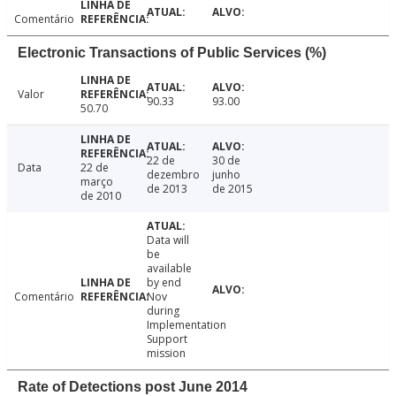
Comentário
Electronic Transactions of Public Services (%)
Valor
90.33
93.00
50.70
22 de
30 de
Data
22 de
dezembro
junho
março
de 2013
de 2015
de 2010
Data will
be
available
by end
Comentário
Nov
during
Implementation
Support
mission
Rate of Detections post June 2014