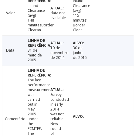
Inland
Inland
Clearance
Clearance
(avg)
Valor
data not
(avg)
115
available
148
minutes.
minutesBorder
Border
Clearan
Clear
10 de
30 de
Data
31 de
novembro
junho
maio de
de 2014
de 2015
2005
The last
performance
measurement
was
Survey
carried
conducted
out in
in early
May
2014
2005
was not
Comentário
under
reliable.
the
New
ECMTFP.
round
The
of