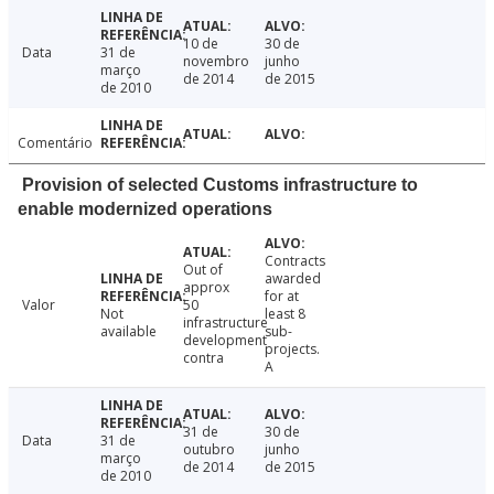
10 de
30 de
Data
31 de
novembro
junho
março
de 2014
de 2015
de 2010
Comentário
Provision of selected Customs infrastructure to
enable modernized operations
Contracts
Out of
awarded
approx
for at
Valor
50
Not
least 8
infrastructure
available
sub-
development
projects.
contra
A
31 de
30 de
Data
31 de
outubro
junho
março
de 2014
de 2015
de 2010