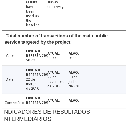
results
survey
have
underway.
been
used as
the
baseline
Total number of transactions of the main public
service targeted by the project
Valor
90.33
93.00
50.70
22 de
30 de
Data
22 de
dezembro
junho
março
de 2013
de 2015
de 2010
Comentário
INDICADORES DE RESULTADOS
INTERMEDIÁRIOS