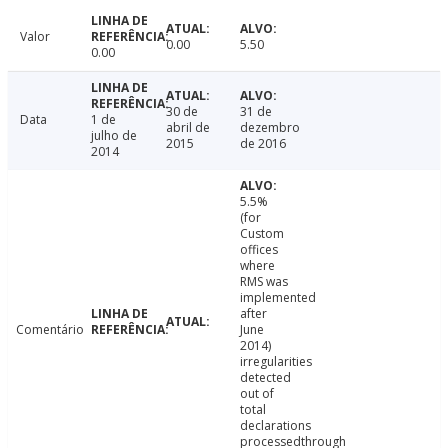
Valor
0.00
5.50
0.00
30 de
31 de
Data
1 de
abril de
dezembro
julho de
2015
de 2016
2014
5.5%
(for
Custom
offices
where
RMS was
implemented
after
Comentário
June
2014)
irregularities
detected
out of
total
declarations
processedthrough