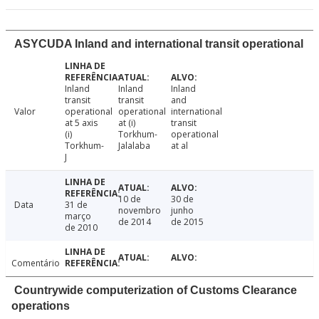
ASYCUDA Inland and international transit operational
Inland
Inland
Inland
transit
transit
and
Valor
operational
operational
international
at 5 axis
at (i)
transit
(i)
Torkhum-
operational
Torkhum-
Jalalaba
at al
J
10 de
30 de
Data
31 de
novembro
junho
março
de 2014
de 2015
de 2010
Comentário
Countrywide computerization of Customs Clearance
operations