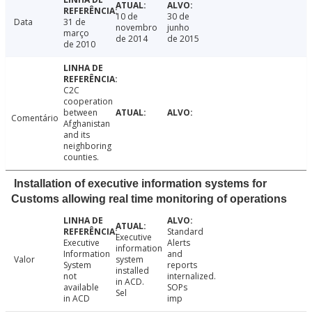
10 de
30 de
Data
31 de
novembro
junho
março
de 2014
de 2015
de 2010
C2C
cooperation
between
Comentário
Afghanistan
and its
neighboring
counties.
Installation of executive information systems for
Customs allowing real time monitoring of operations
Standard
Executive
Executive
Alerts
information
Information
and
Valor
system
System
reports
installed
not
internalized.
in ACD.
available
SOPs
Sel
in ACD
imp