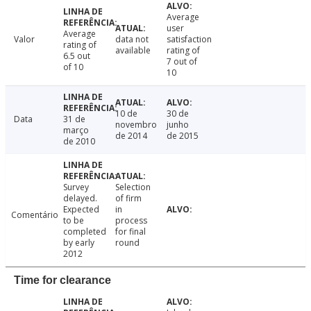
Average
user
Average
Valor
data not
satisfaction
rating of
available
rating of
6.5 out
7 out of
of 10
10
10 de
30 de
Data
31 de
novembro
junho
março
de 2014
de 2015
de 2010
Survey
Selection
delayed.
of firm
Expected
in
Comentário
to be
process
completed
for final
by early
round
2012
Time for clearance