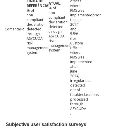
offices
where
% of
% of
RMS was
non
non
implementedprior
compliant
compliant
to June
declaration
declaration
2014)
detected
Comentário
detected
and
through
through
5.5%
ASYCUDA
ASYCUDA
(for
risk
risk
Custom
management
management
offices
system
system
where
RMS was
implemented
after
June
2014)
irregularities
detected
out of
totaldeclarations
processed
through
ASYCUDA
.
Subjective user satisfaction surveys