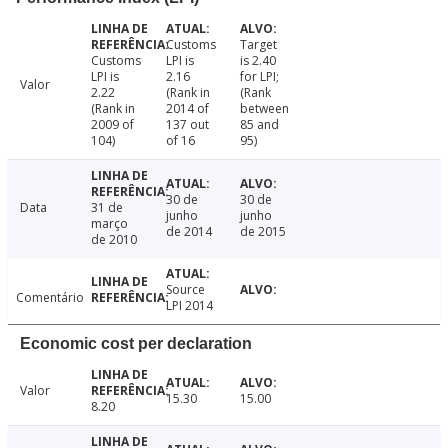
Customs
Target
Customs
LPI is
is 2.40
LPI is
2.16
for LPI;
Valor
2.22
(Rank in
(Rank
(Rank in
2014 of
between
2009 of
137 out
85 and
104)
of 16
95)
30 de
30 de
Data
31 de
junho
junho
março
de 2014
de 2015
de 2010
Source
Comentário
LPI 2014
Economic cost per declaration
Valor
15.30
15.00
8.20